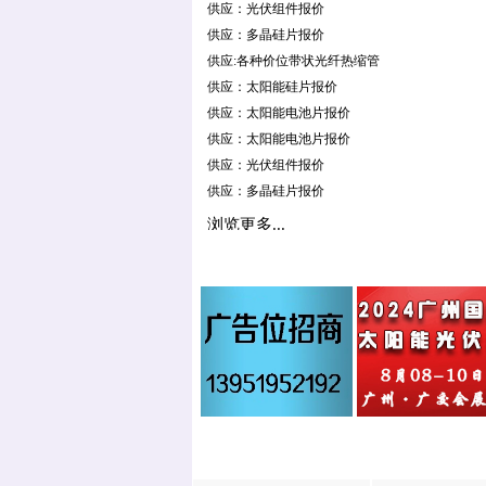
供应：光伏组件报价
供应：多晶硅片报价
供应:各种价位带状光纤热缩管
供应：太阳能硅片报价
供应：太阳能电池片报价
供应：太阳能电池片报价
供应：光伏组件报价
供应：多晶硅片报价
浏览更多...