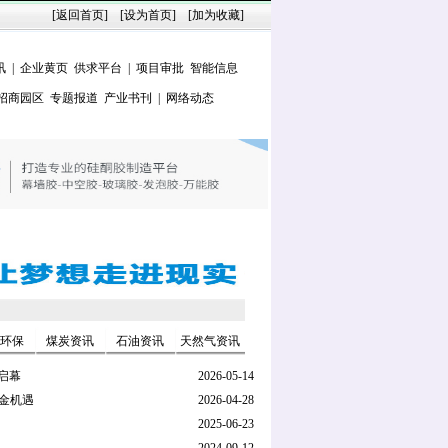
[返回首页]
[
设为首页
] [
加为收藏
]
讯
|
企业黄页
供求平台
|
项目审批
智能信息
招商园区
专题报道
产业书刊
|
网络动态
环保
煤炭资讯
石油资讯
天然气资讯
启幕
2026-05-14
黄金机遇
2026-04-28
2025-06-23