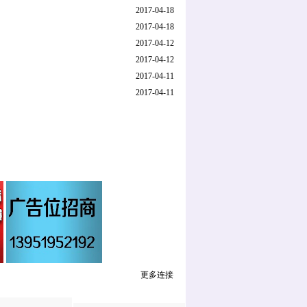
2017-04-18
2017-04-18
2017-04-12
2017-04-12
2017-04-11
2017-04-11
更多连接