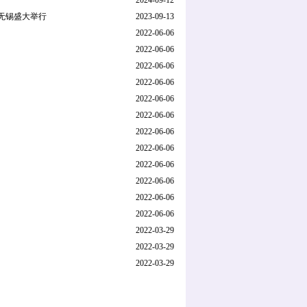
2024-09-12
无锡盛大举行
2023-09-13
2022-06-06
2022-06-06
2022-06-06
2022-06-06
2022-06-06
2022-06-06
2022-06-06
2022-06-06
2022-06-06
2022-06-06
2022-06-06
2022-06-06
2022-03-29
2022-03-29
2022-03-29