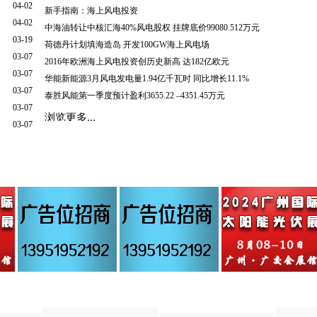
04-02
新手指南：海上风电投资
04-02
中海油转让中核汇海40%风电股权 挂牌底价99080.512万元
03-19
荷德丹计划填海造岛 开发100GW海上风电场
03-07
2016年欧洲海上风电投资创历史新高 达182亿欧元
03-07
华能新能源3月风电发电量1.94亿千瓦时 同比增长11.1%
03-07
泰胜风能第一季度预计盈利3655.22 –4351.45万元
03-07
浏览更多...
03-07