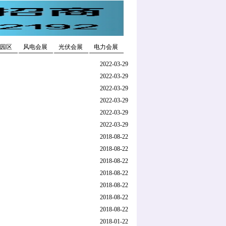
园区
风电会展
光伏会展
电力会展
2022-03-29
2022-03-29
2022-03-29
2022-03-29
2022-03-29
2022-03-29
2018-08-22
2018-08-22
2018-08-22
2018-08-22
2018-08-22
2018-08-22
2018-08-22
2018-01-22