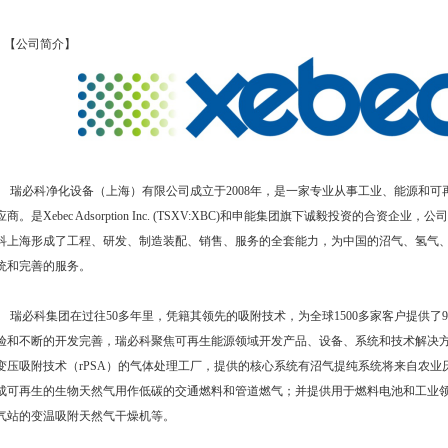
【公司简介】
瑞必科净化设备（上海）有限公司成立于2008年，是一家专业从事工业、能源和可
应商。是Xebec Adsorption Inc. (TSXV:XBC)和申能集团旗下诚毅投资的合
科上海形成了工程、研发、制造装配、销售、服务的全套能力，为中国的沼气、氢气
统和完善的服务。
瑞必科集团在过往50多年里，凭籍其领先的吸附技术，为全球1500多家客户提供了9
验和不断的开发完善，瑞必科聚焦可再生能源领域开发产品、设备、系统和技术解决
变压吸附技术（rPSA）的气体处理工厂，提供的核心系统有沼气提纯系统将来自农
成可再生的生物天然气用作低碳的交通燃料和管道燃气；并提供用于燃料电池和工业
气站的变温吸附天然气干燥机等。