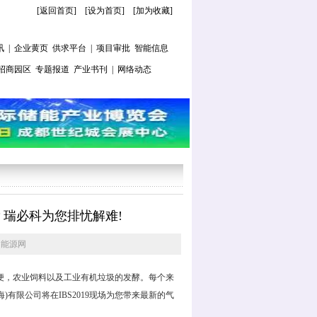
[返回首页]
[
设为首页
] [
加为收藏
]
讯
|
企业黄页
供求平台
|
项目审批
智能信息
招商园区
专题报道
产业书刊
|
网络动态
化？瑞必科为您排忧解难!
国能源网
便，农业饲料以及工业有机垃圾的发酵。每个来
有限公司将在IBS2019现场为您带来最新的气