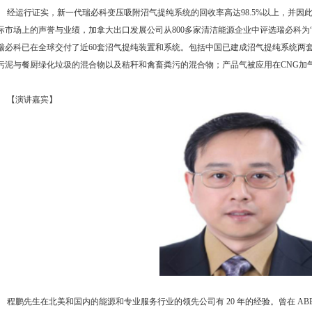
经运行证实，新一代瑞必科变压吸附沼气提纯系统的回收率高达98.5%以上，并因此获
际市场上的声誉与业绩，加拿大出口发展公司从800多家清洁能源企业中评选瑞必科为“
瑞必科已在全球交付了近60套沼气提纯装置和系统。包括中国已建成沼气提纯系统两
污泥与餐厨绿化垃圾的混合物以及秸秆和禽畜粪污的混合物；产品气被应用在CNG加
【演讲嘉宾】
程鹏先生在北美和国内的能源和专业服务行业的领先公司有 20 年的经验。曾在 A