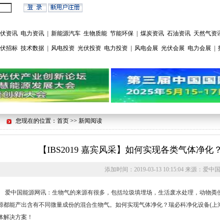
伏资讯
电力资讯
|
新能源汽车
生物质能
节能环保
|
煤炭资讯
石油资讯
天然气资
伏招标
技术数据
|
风电投资
光伏投资
电力投资
|
风电会展
光伏会展
电力会展
|
您现在的位置：首页 >> 新闻阅读
【IBS2019 嘉宾风采】如何实现各类气体净
添加时间：
2019-03-13 10:15:04
来源：
爱中
爱中国能源网讯：生物气的来源有很多，包括垃圾填埋场，生活废水处理，动物粪
源都能产出含有不同微量成份的混合生物气。如何实现气体净化？瑞必科净化设备(上海)
体解决方案！