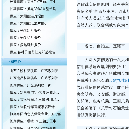
长期供应：需求740三轴加工中...
违背诚实信用原则，经有关主
长期供应：风电3M42重型钻铣...
失信名单”的市场主体。该市
供应：太阳能硅片报价
的有关人员;该市场主体为其
供应：太阳能电池片报价
自然人的，联合惩戒对象为本
供应：光伏组件报价
供应：光伏组件报价
供应：多晶硅片报价
各省、自治区、直辖市，
供应:各种价位带状光纤热缩管
为深入贯彻党的十八大和
下载中心
信用体系建设规划纲要(2014
山西临汾长期供应：广艺系列胶...
合激励和失信联合惩戒制度加快
江西南昌长期供应：广艺系列胶、...
务院关于深化石油
天然气体制
长期供应：广艺系列胶、神...
气行业信用体系建设，健全跨
供应：定向钻 非开挖 专用膨润...
央文明办、公安部、财政部、
供应：古玩收藏品 玉器 佛用品...
关总署、税务总局、工商总局
供应：物联传感智能家居设计
联合签署了《关于对石油天然
协鑫集团为您提供最专业、贴心的...
请认真贯彻执行。
长期供应：需求740三轴加工中...
长期供应：风电3M42重型钻铣...
附件：关于对石油天然气