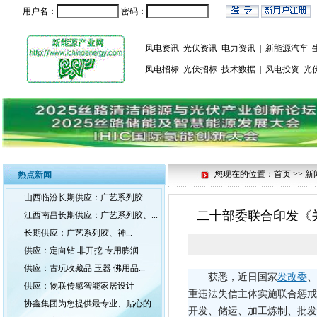
用户名：
密码：
风电资讯
光伏资讯
电力资讯
|
新能源汽车
风电招标
光伏招标
技术数据
|
风电投资
光
您现在的位置：首页 >> 新
热点新闻
山西临汾长期供应：广艺系列胶...
二十部委联合印发《
江西南昌长期供应：广艺系列胶、...
长期供应：广艺系列胶、神...
供应：定向钻 非开挖 专用膨润...
供应：古玩收藏品 玉器 佛用品...
获悉，近日国家
发改委
、
供应：物联传感智能家居设计
重违法失信主体实施联合惩戒
协鑫集团为您提供最专业、贴心的...
开发、储运、加工炼制、批发