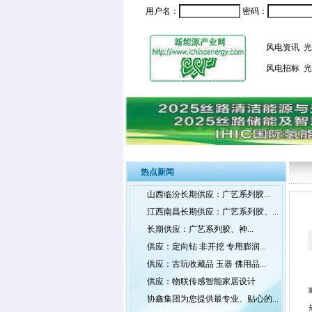
用户名：
密码：
风电资讯
光
风电招标
光
热点新闻
山西临汾长期供应：广艺系列胶...
江西南昌长期供应：广艺系列胶、...
长期供应：广艺系列胶、神...
供应：定向钻 非开挖 专用膨润...
供应：古玩收藏品 玉器 佛用品...
供应：物联传感智能家居设计
协鑫集团为您提供最专业、贴心的...