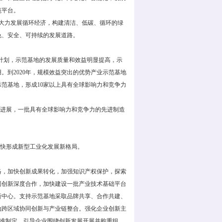
范平台。
大力发展循环经济，构建清洁、低碳、循环的绿
色、安全、可持续的发展道路。
计划，示范基地的发展质量和效益明显提高，示
到2020年，规模效益突出的优势产业示范基地
示范基地，形成10家以上具有全球影响力和竞争力
显进展，一批具有全球影响力和竞争力的先进制造
快形成新型工业化发展新格局。
，加快创新成果转化，加强知识产权保护，探索
同创新深度合作，加快建设一批产业技术基础平台
新中心。支持示范基地采取品牌共享、合作共建、
动跨区域协同创新与产业链整合。强化企业创新主
标准制定，引导企业围绕创新发展开展并购重组，