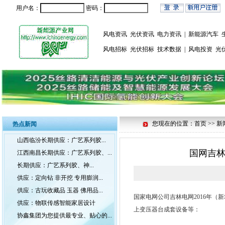
用户名：
密码：
风电资讯
光伏资讯
电力资讯
|
新能源汽车
风电招标
光伏招标
技术数据
|
风电投资
光
您现在的位置：首页 >> 新
热点新闻
山西临汾长期供应：广艺系列胶...
国网吉林
江西南昌长期供应：广艺系列胶、...
长期供应：广艺系列胶、神...
供应：定向钻 非开挖 专用膨润...
供应：古玩收藏品 玉器 佛用品...
国家电网公司吉林电网2016年
供应：物联传感智能家居设计
上变压器台成套设备等：
协鑫集团为您提供最专业、贴心的...