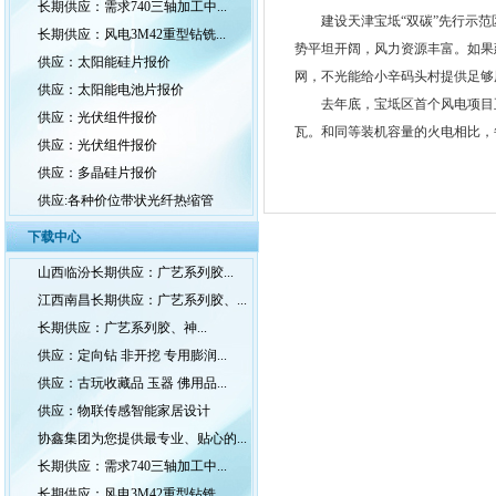
长期供应：需求740三轴加工中...
建设天津宝坻“双碳”先行示范
长期供应：风电3M42重型钻铣...
势平坦开阔，风力资源丰富。如果
供应：太阳能硅片报价
网，不光能给小辛码头村提供足够
供应：太阳能电池片报价
去年底，宝坻区首个风电项目正式
供应：光伏组件报价
瓦。和同等装机容量的火电相比，
供应：光伏组件报价
供应：多晶硅片报价
供应:各种价位带状光纤热缩管
下载中心
山西临汾长期供应：广艺系列胶...
江西南昌长期供应：广艺系列胶、...
长期供应：广艺系列胶、神...
供应：定向钻 非开挖 专用膨润...
供应：古玩收藏品 玉器 佛用品...
供应：物联传感智能家居设计
协鑫集团为您提供最专业、贴心的...
长期供应：需求740三轴加工中...
长期供应：风电3M42重型钻铣...