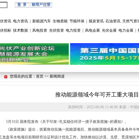
伏资讯
电力资讯
|
新能源汽车
生物质能
节能环保
|
煤炭资讯
石油资讯
天然气资
伏招标
技术数据
|
风电投资
光伏投资
电力投资
|
风电会展
光伏会展
电力会展
|
您现在的位置：首页 >> 新闻阅读
推动能源领域今年可开工重大项目
添加时间：
2022-06-06 11:46:06
来源：
中国
5月31日 国务院发布《关于印发<扎实稳住经济一揽子政策措施>的通知》。
《政策措施》提出，抓紧推动实施一批能源项目。推动能源领域基本具备条件今年
江龙盘等水电项目前期研究论证和设计优化工作。加快推动以沙漠、戈壁、荒漠地区