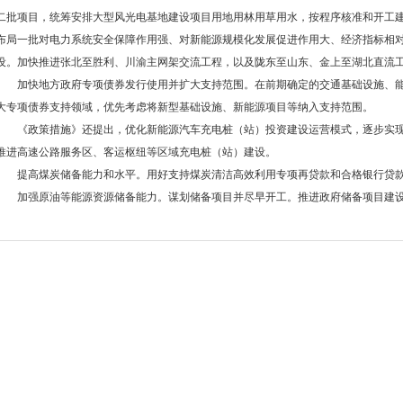
二批项目，统筹安排大型风光电基地建设项目用地用林用草用水，按程序核准和开工
布局一批对电力系统安全保障作用强、对新能源规模化发展促进作用大、经济指标相
设。加快推进张北至胜利、川渝主网架交流工程，以及陇东至山东、金上至湖北直流
加快地方政府专项债券发行使用并扩大支持范围。在前期确定的交通基础设施、能
大专项债券支持领域，优先考虑将新型基础设施、新能源项目等纳入支持范围。
《政策措施》还提出，优化新能源汽车充电桩（站）投资建设运营模式，逐步实现
推进高速公路服务区、客运枢纽等区域充电桩（站）建设。
提高煤炭储备能力和水平。用好支持煤炭清洁高效利用专项再贷款和合格银行贷款
加强原油等能源资源储备能力。谋划储备项目并尽早开工。推进政府储备项目建设