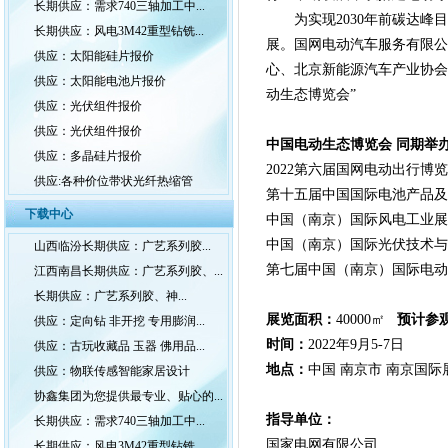
长期供应：需求740三轴加工中...
为实现2030年前碳达
长期供应：风电3M42重型钻铣...
展。国网电动汽车服务有限公
供应：太阳能硅片报价
心、
北京新能源汽车产业协会
供应：太阳能电池片报价
动生态博览会”
供应：光伏组件报价
供应：光伏组件报价
中国电动生态博览会 同期举
供应：多晶硅片报价
2022
第六届国网电动出行博览
供应:各种价位带状光纤热缩管
第十五届中国国际电池产品及
下载中心
中国（南京）国际风电工业展
中国（南京）国际光伏技术与
山西临汾长期供应：广艺系列胶...
第七届中国（南京）国际电动
江西南昌长期供应：广艺系列胶、...
长期供应：广艺系列胶、神...
展览面积：
40000㎡
预计参
供应：定向钻 非开挖 专用膨润...
时间：
2022年9月5-7日
供应：古玩收藏品 玉器 佛用品...
地点：
中国 南京市 南京国际
供应：物联传感智能家居设计
协鑫集团为您提供最专业、贴心的...
指导单位：
长期供应：需求740三轴加工中...
国家电网有限公司
长期供应：风电3M42重型钻铣...