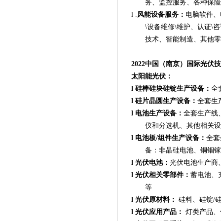
务、监控服务、各种保险
l
.
风能设备服务：
电脑软件、
\设备维修\维护、认证\
技术、智能制造、其他零
2022中国（南京）国际光伏
太阳能光伏：
l
硅棒硅块硅锭生产设备：
全
l
硅片晶圆生产设备：
全套生
l
电池生产设备：
全套生产线
仪和分选机、其他相关设
l
电池板/组件生产设备：
全套
备：非晶硅电池、铜铟镓二
l
光伏电池：
光伏电池生产商
l
光伏相关零部件：
蓄电池、
等
l
光伏原材料：
硅料、硅锭/
l
光伏应用产品：
灯类产品、