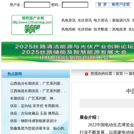
用户名：
密码：
风电资讯
光伏资讯
电力资讯
|
新能源汽车
风电招标
光伏招标
技术数据
|
风电投资
光
您现在的位置：首页 >> 新
热点新闻
山西临汾长期供应：广艺系列胶...
中
江西南昌长期供应：广艺系列胶、...
长期供应：广艺系列胶、神...
供应：定向钻 非开挖 专用膨润...
供应：古玩收藏品 玉器 佛用品...
展会介绍
：
供应：物联传感智能家居设计
2
022中国电动生态博览
协鑫集团为您提供最专业、贴心的...
行业不断发展，以搭建电动绿