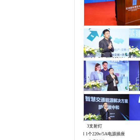
活动图文形式，多个活动就折
展会服务：路线图文
：
货运服
新闻中心：新闻资讯、合作媒
参展费用：
普通标准展位
12800元/个/9平米
l 三面/两面展板（3m*3m*2.
l 展位内地毯满铺
l 展位楣板（写有展位编号
l 1张咨询桌及2张折椅
3支射灯
l 1个220v/5A电源插座