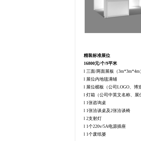
精装标准展位
16800元/个/9平米
l 三面/两面展板（3m*3m*4m
l 展位内地毯满铺
l 展位楣板（公司LOGO、博
l 灯箱（公司中英文名称、展
l 1张咨询桌
l 1张洽谈桌及2张洽谈椅
l 2支射灯
l 1个220v/5A电源插座
l 1个废纸篓