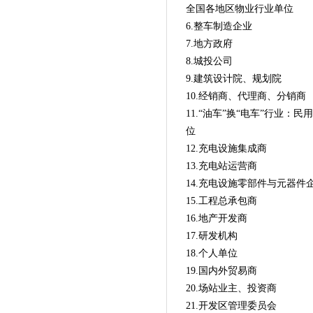
全国各地区物业行业单位
6.
整车制造企业
7.
地方政府
8.
城投公司
9.
建筑设计院、规划院
10.
经销商、代理商、分销商
11.
“油车”换“电车”行业：民
位
12.
充电设施集成商
13.
充电站运营商
1
4.
充电设施零部件与元器件
15.
工程总承包商
16.
地产开发商
17.
研发机构
18.
个人单位
19
.国内外贸易商
20
.场站业主、投资商
21
.开发区管理委员会