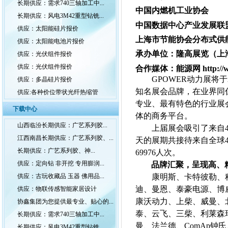
长期供应：需求740三轴加工中...
中国内燃机工业协会
长期供应：风电3M42重型钻铣...
中国数据中心产业发
供应：太阳能硅片报价
上海市节能协会分布式
供应：太阳能电池片报价
承办单位：隆高展览（上
供应：光伏组件报价
供应：光伏组件报价
合作媒体：能源网 http://www
GPOWER
动力展将于
供应：多晶硅片报价
知名展会品牌，在业界同
供应:各种价位带状光纤热缩管
专业、最有特色的行业展
下载中心
体的商务平台。
山西临汾长期供应：广艺系列胶...
上届展会吸引了来自4
江西南昌长期供应：广艺系列胶、...
天的展期共接待来自全球4
长期供应：广艺系列胶、神...
69976人次。
供应：定向钻 非开挖 专用膨润...
品牌汇聚，呈现高、
康明斯、卡特彼勒、
供应：古玩收藏品 玉器 佛用品...
迪、曼恩、泰豪电源、博
供应：物联传感智能家居设计
康沃动力、上柴、威曼、
协鑫集团为您提供最专业、贴心的...
泰、云飞、三柴、利莱森
长期供应：需求740三轴加工中...
曼、法兰德、
ComAp
钟氏
长期供应：风电3M42重型钻铣...