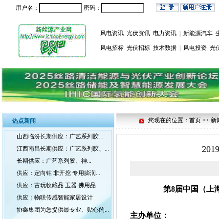
用户名：
密码：
风电资讯
光伏资讯
电力资讯
|
新能源汽车
风电招标
光伏招标
技术数据
|
风电投资
光
您现在的位置：首页 >> 新
热点新闻
山西临汾长期供应：广艺系列胶...
20
江西南昌长期供应：广艺系列胶、...
长期供应：广艺系列胶、神...
供应：定向钻 非开挖 专用膨润...
供应：古玩收藏品 玉器 佛用品...
第8届
中国（上
供应：物联传感智能家居设计
协鑫集团为您提供最专业、贴心的...
主办单位：