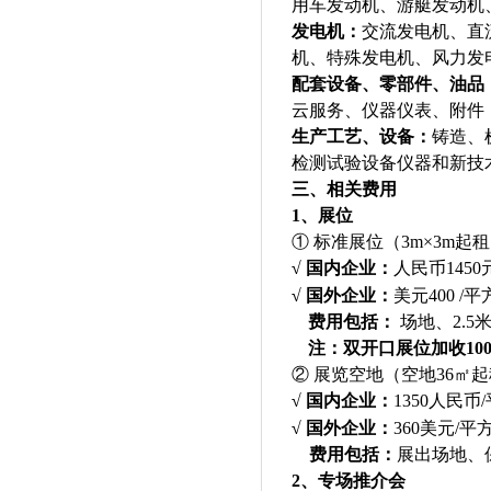
用车发动机、游艇发动机
发电机：
交流发电机、直
机、特殊发电机、风力发
配套设备、零部件、油品
云服务、仪器仪表、附件
生产工艺、设备：
铸造、
检测试验设备仪器和新技
三、
相关费用
1、展位
① 标准展位（3m×3m
起租
√ 国内
企业：
人民币
145
√
国外
企业
：
美元400
/
平
费用包括：
场地、2.
注：双开口展位加收10
② 展览空地（空地36㎡
√ 国内企业
：
1350
人民币/
√
国外
企业
：
3
6
0
美元
/平
费用包括：
展出场地、
2、专场推介会