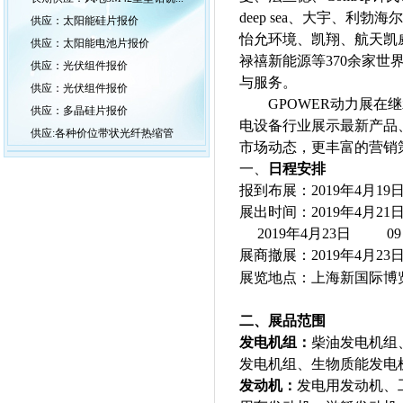
deep sea、大宇、利
供应：太阳能硅片报价
怡允环境、凯翔、航天凯威
供应：太阳能电池片报价
禄禧新能源等370余家
供应：光伏组件报价
与服务。
供应：光伏组件报价
GPOWER
动力展在继
供应：多晶硅片报价
电设备行业展示最新产品
供应:各种价位带状光纤热缩管
市场动态，更丰富的营销
一、
日程安排
报到布展：201
9
年
4
月
19
日
展出时间：201
9
年
4
月
21
201
9
年
4
月
23
日
09
展商撤展：201
9
年
4
月
23
展览地点：
上海新国际博
二、
展品范围
发电机组：
柴油发电机组
发电机组、生物质能发电
发动机：
发电用发动机、