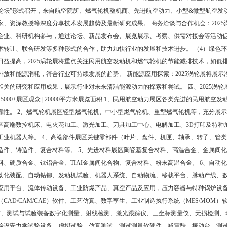
论坛”形式召开，来自航空院所、燃气轮机整机商、先进航空动力、小型&微型航空发
家、资深教授等深度分享技术发展趋势及最新研究成果。 商务洽谈与合作机会：202
企业、科研机构参与，通过论坛、新品发布会、展览展示、考察、供需对接会等活动
术转让、联合研发等多种形式的合作，助力加快行业的发展和技术进步。 （4）绿色环
日益提高，2025涡轮展将重点关注民用航空发动机和燃气轮机的节能减排技术，如低
排放和能源消耗，符合行业可持续发展的趋势。 新能源应用探索：2025涡轮展将展
相关的研究和应用成果，展示行业对未来清洁能源动力的探索和尝试。 四、2025涡轮展|展品
15000+展区观众 | 20000平方米展览面积 1、民用航空动力展区各类先进的民用
靠性。 2、燃气轮机展区轻型燃气轮机、中小型燃气轮机、重型燃气轮机等，充分展示
区高端数控机床、电火花加工、激光加工、刀具加工中心、电解加工、3D打印及特种
工业机器人等。 4、高端部件展区关键零部件（叶片、盘件、机匣、轴承、转子、管
造件、铸造件、复合材料等。 5、先进材料展区陶瓷基复合材料、高温合金、金属间
料、硬质合金、钛铝合金、TIAI金属间化合物、复合材料、粉末高温合金。 6、自
动化装配、自动钻铆、发动机试验、机器人系统、自动物流、移载平台、脉动产线、
应用平台、流体传动设备、工业防爆产品、真空产品及应用，压力容器与特种锅炉设
（CAD/CAM/CAE）软件、工艺仿真、数字孪生、工业制造执行系统（MES/MO
7、测试与试验装备数字化测量、射线检测、激光跟踪仪、三坐标测量仪、无损检测、
验设安力学试验设备、虚拟试验、仿真测试、测试测量软硬件、减震酷、振动台、测试