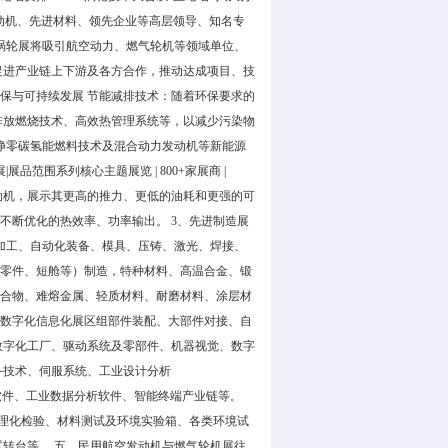
动机、先进材料、领先企业等高层领导、知名专
5涡轮展将吸引航空动力、燃气轮机等领域单位、
促进产业链上下游及各方合作，推动达成项目、技
保与可持续发展 节能减排技术：随着环保要求的
排放燃烧技术、高效热管理系统等，以减少污染物
示净零碳氢能燃料技术及混合动力发动机等新能源
范围系列核心主题展览 | 800+家展商 |
航空发动机，展示其更高的推力、更低的油耗和更强的可
不断优化的热效率、功率输出。 3、先进制造展
加工、自动化装备、模具、压铸、激光、焊接、
类零件、短舱等）制造，特种材料、高温合金、锻
化合物、难熔金属、轻质材料、耐磨材料、涂层材
动化数字化信息化展区组部件装配、大部件对接、自
数字化工厂、驱动系统及零部件、机器视觉、数字
备技术、伺服系统、工业设计分析
M）软件、工业数据分析软件、智能终端产业链等。
理化检验、材料测试及环境实验箱、各类环境试
转台等。 五、民用航空发动机与燃气轮机展往