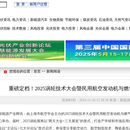
伏资讯
电力资讯
|
新能源汽车
生物质能
节能环保
|
煤炭资讯
石油资讯
天然气资
伏招标
技术数据
|
风电投资
光伏投资
电力投资
|
风电会展
光伏会展
电力会展
|
您现在的位置：首页 >> 新闻阅读
重磅定档！2025涡轮技术大会暨民用航空发动机与燃气
添加时间：
2024-11-26 12:58:28
来源：
新能
新能源产业网讯：由上海市航空学会主办的2025涡轮技术大会暨民用航空发动机与燃气轮机
心举办。届时，2025涡轮展将以“两天大会+三天展览”的形式，打造产学研和市场应用
会以“主论坛+七大分论坛”形式召开，将深度分享航空动力、航空制造技术、陶瓷基