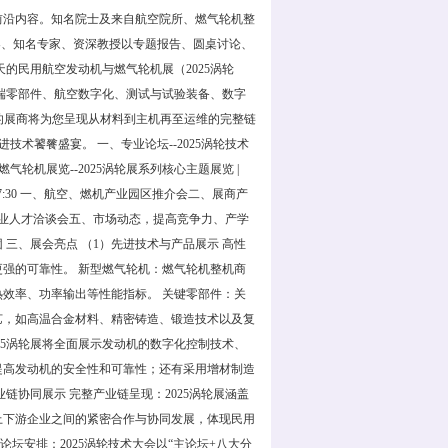
前沿内容。知名院士及来自航空院所、燃气轮机整
导、知名专家、资深教授以专题报告、圆桌讨论、
的民用航空发动机与燃气轮机展（2025涡轮
端零部件、航空数字化、测试与试验装备、数字
的展商将为您呈现从材料到主机再至运维的完整链
进技术饕餮盛宴。 一、专业论坛--2025涡轮技术
力与燃气轮机展览--2025涡轮展系列核心主题展览 |
:00-17:30 一、航空、燃机产业园区推介会二、展商产
企业人才洽谈会五、市场动态，提高竞争力、产学
三、展会亮点 （1）先进技术与产品展示 高性
更强的可靠性。 新型燃气轮机：燃气轮机整机商
效率、功率输出等性能指标。 关键零部件：关
艺，如高温合金材料、精密铸造、锻造技术以及复
25涡轮展将全面展示发动机的数字化控制技术、
提高发动机的安全性和可靠性；还有采用增材制造
链协同展示 完整产业链呈现：2025涡轮展涵盖
上下游企业之间的紧密合作与协同发展，体现民用
坛安排：2025涡轮技术大会以“主论坛+八大分