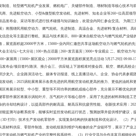
发制造、轻型燃气轮机产业发展、燃机电厂、关键部件制造、增材制造等核心技术与
机商、先进航空动力、小型&微型航空发动机、先进材料、知名企业等260+位高层领
新品发布会、采访等形式进行技术碰撞与知识融合，欢迎业内同仁参会交流。 为期三天
展）将围绕民用航空动力、燃气轮机、先进制造、高温合金、先进材料/复合材料、高
化信息化等主题进行整机、展品与技术展示。800+家来自航空动力与燃气轮机产业链
路，展览面积超20000平方米，15000+业内同仁邀您共享这场航空动力与燃气轮机的先
大会主论坛+七大分论 | 100+热点话题 | 260+发言嘉宾 | 3000+专业观众 二、航空动
800+家展商 | 15000+展区观众 | 20000平方米展览面积展览亮点活动 5月27-29日 09
品发布会/项目签约/路演、推介会三、供应链上下游精准对接会四、航空、燃机高校
研沙龙六、企业路演活动七、媒体专访报道、线上直播活动八、企业、协会代表参观团 
能发动机：2025涡轮展将展示各类先进的民用航空发动机更高的推力、更低的油耗和
展区将展示轻型、中小型、重型等不同功率的燃机或核心部件，充分展示不断优化的热
键零部件展区将展示涡轮叶片、压气机叶片等核心部件，采用了先进的材料和制造工
杂的冷却结构设计，以提高部件的耐高温、耐高压和抗疲劳性能。 创新技术应用：20
智能监测与诊断系统等，能够实时监控发动机运行状态，预测故障并提供维护建议，
（3D 打印）技术生产发动机零部件，实现复杂结构的快速制造和优化设计。 （2）产业
从原材料供应、零部件制造、发动机组装到维护与检修的全产业链环节，展示了产业
航空发动机与燃气轮机产业的完整性和系统性。 （3）行业交流与合作丰富且精细化的论