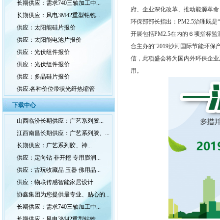
长期供应：需求740三轴加工中...
府、企业深化改革、推动能源革命
长期供应：风电3M42重型钻铣...
环保部部长指出：PM2.5治理既是
供应：太阳能硅片报价
开展包括PM2.5在内的６项指
供应：太阳能电池片报价
合主办的“2019沙河国际节能环保
供应：光伏组件报价
信，此项盛会将为国内外环保企业
供应：光伏组件报价
用。
供应：多晶硅片报价
供应:各种价位带状光纤热缩管
下载中心
山西临汾长期供应：广艺系列胶...
江西南昌长期供应：广艺系列胶、...
长期供应：广艺系列胶、神...
供应：定向钻 非开挖 专用膨润...
供应：古玩收藏品 玉器 佛用品...
供应：物联传感智能家居设计
协鑫集团为您提供最专业、贴心的...
长期供应：需求740三轴加工中...
长期供应：风电3M42重型钻铣...