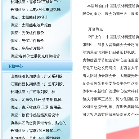
长期供应：需求740三轴加工中...
本届展会由中国建筑材料流通协
长期供应：风电3M42重型钻铣...
限公司承办。展会为期三天，展出面积
供应：太阳能硅片报价
供应：太阳能电池片报价
开幕热点
供应：光伏组件报价
12日上午，中国建筑材料流通协
供应：光伏组件报价
张明生、加拿大晋商商会会长赵向
供应：多晶硅片报价
能源局清洁利用处副处长赵弘斌、
供应:各种价位带状光纤热缩管
房和建设厅节能监管中心主任董宝
下载中心
厅化工处处长尚阿浪、山西省太阳
省太阳能协会副会长，太阳能光热
山西临汾长期供应：广艺系列胶...
副会长热泵专业委员会主任申达孝
江西南昌长期供应：广艺系列胶、...
体材料革新推广管理中心技术科科
长期供应：广艺系列胶、神...
赫执行董事王晶晶、海尔集团山西
供应：定向钻 非开挖 专用膨润...
区销售总监张树振、深圳热鑫能源
供应：古玩收藏品 玉器 佛用品...
司大客户总监唐毓幸等嘉宾及企业
供应：物联传感智能家居设计
协鑫集团为您提供最专业、贴心的...
长期供应：需求740三轴加工中...
长期供应：风电3M42重型钻铣...