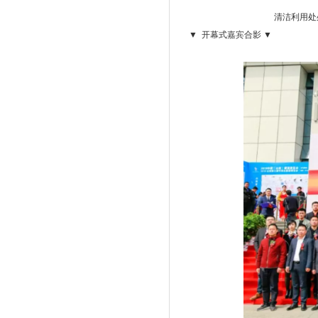
清洁利用处处长 张明
▼ 开幕式嘉宾合影 ▼