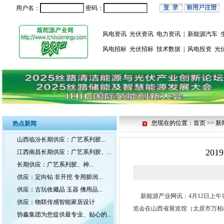
用户名：
密码：
风电资讯
光伏资讯
电力资讯
|
新能源汽车
风电招标
光伏招标
技术数据
|
风电投资
光
您现在的位置：首页 >> 新
热点新闻
山西临汾长期供应：广艺系列胶...
20
江西南昌长期供应：广艺系列胶、...
长期供应：广艺系列胶、神...
供应：定向钻 非开挖 专用膨润...
供应：古玩收藏品 玉器 佛用品...
新能源产业网讯：
4月12日上
供应：物联传感智能家居设计
览会在山西省展览馆（太原市万柏
协鑫集团为您提供最专业、贴心的...