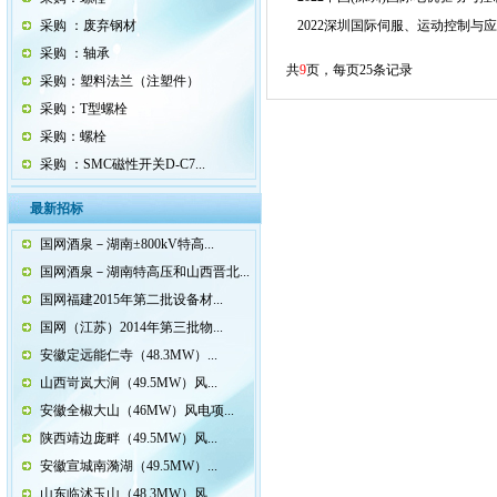
采购 ：废弃钢材
2022深圳国际伺服、运动控制与
采购 ：轴承
共
9
页，每页25条记录
采购：塑料法兰（注塑件）
采购：T型螺栓
采购：螺栓
采购 ：SMC磁性开关D-C7...
最新招标
国网酒泉－湖南±800kV特高...
国网酒泉－湖南特高压和山西晋北...
国网福建2015年第二批设备材...
国网（江苏）2014年第三批物...
安徽定远能仁寺（48.3MW）...
山西岢岚大涧（49.5MW）风...
安徽全椒大山（46MW）风电项...
陕西靖边庞畔（49.5MW）风...
安徽宣城南漪湖（49.5MW）...
山东临沭玉山（48.3MW）风...