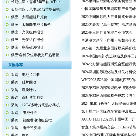
2025第四届成渝地区装备制造业
长期供应：需求740三轴加工中...
中国国际绿氢及氢能应用产业高峰
长期供应：风电3M42重型钻铣...
2025中国国际电力产业博览会暨
供应：太阳能硅片报价
供应：太阳能电池片报价
2025内蒙古（乌兰察布）清洁能
供应：光伏组件报价
2025第三届世界氢能产业博览会
供应：光伏组件报价
粤港澳大湾区（广州）智慧停车及
供应：多晶硅片报价
2025第十九届北京国际煤炭采矿
供应:各种价位带状光纤热缩管
2024中国(南京)先进制造及数字
2024北方清洁能源博览会暨能源
采购推荐
2024深圳国际碳化硅及相关材料
采购：电池片回收
WPT2023第23届中国国际(西
采购：硅片回收
2023第23届西部智能电子博览
采购：螺旋叶片
2023第23届西部成都全球芯片与
采购：百叶片塑料盖
2024 东北（长春）太阳能光伏
采购：120W多叶片高温小风机
第十届广州国际汽车零部件及加工
采购 ：电池外壳
AUTO TECH 2023第十届中
采购 ：铅酸蓄电池组合框
官宣！第24届高交会-ES Chin
采购 ：电子逆变器
2022中国(深圳)国际电机驱动与
采购：螺栓