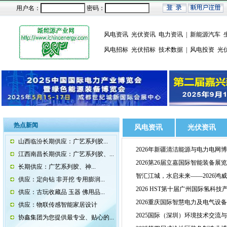
用户名：
密码：
风电资讯
光伏资讯
电力资讯
|
新能源汽车
风电招标
光伏招标
技术数据
|
风电投资
光
热点新闻
风电资讯
光伏资讯
山西临汾长期供应：广艺系列胶...
2026年新疆清洁能源与电力电网
江西南昌长期供应：广艺系列胶、...
2026第26届立嘉国际智能装备
长期供应：广艺系列胶、神...
智汇江城，水启未来——2026鸿
供应：定向钻 非开挖 专用膨润...
2026 HST第十届广州国际氢科技
供应：古玩收藏品 玉器 佛用品...
2026重庆国际智慧电力及电气设
供应：物联传感智能家居设计
2025国际（深圳）环境技术交流
协鑫集团为您提供最专业、贴心的...