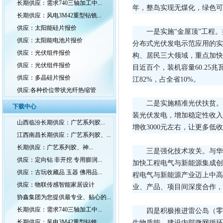
长期供应：需求740三轴加工中...
年，整岛实现无煤化，绿色可
长期供应：风电3M42重型钻铣...
供应：太阳能硅片报价
一是实施“金屋顶”工程
供应：太阳能电池片报价
分布式光伏发电示范应用的实
供应：光伏组件报价
构、居民三大领域，重点加快
供应：光伏组件报价
目近百个，装机容量60.25
供应：多晶硅片报价
江82%，占全省10%。
供应:各种价位带状光纤热缩管
二是实施精准光伏扶贫。
下载中心
装光伏发电，增加稳定性收入
山西临汾长期供应：广艺系列胶...
增收3000元左右，让更多低
江西南昌长期供应：广艺系列胶、...
长期供应：广艺系列胶、神...
三是强化技术攻关。与华
供应：定向钻 非开挖 专用膨润...
加快工程电气与新能源集成创
供应：古玩收藏品 玉器 佛用品...
程电气与新能源产业迈上中高
供应：物联传感智能家居设计
业、产品、项目间深度合作，
协鑫集团为您提供最专业、贴心的...
长期供应：需求740三轴加工中...
四是积极推进雷公岛（零
长期供应：风电3M42重型钻铣...
生物质能，建设内部微网循环