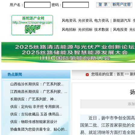
用户名：
密码：
风电资讯
光伏资讯
电力资讯
|
新能源汽车
风电招标
光伏招标
技术数据
|
风电投资
光
您现在的位置：首页 >> 新
热点新闻
山西临汾长期供应：广艺系列胶...
江西南昌长期供应：广艺系列胶、...
长期供应：广艺系列胶、神...
添加
供应：定向钻 非开挖 专用膨润...
供应：古玩收藏品 玉器 佛用品...
近日，扬中市争创全国高
供应：物联传感智能家居设计
国第二批、江苏首家获批的全
协鑫集团为您提供最专业、贴心的...
易、就近消纳等方面打造全国示