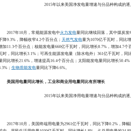
2015年以来美国净发电量增速与分品种构成的逐
2017年10月，常规能源发电中
火力发电
量同比继续回落，其中煤炭发电
下降9.3%，降幅收窄4.2个百分点；
天然气发电
量为1070亿千瓦时，同比
增加11.3个百分点；核能发电量660亿千瓦时，同比增长8.7%，增加4.7
瓦时，同比增长3.1%；可再生能源发电量（除水电外）361亿千瓦时，同比
量同比增长21.6%，增速提高16.4个百分点；太阳能发电量同比增长50.
3.3%；
生物质能发电
量同比下降6.6%。
美国用电量同比增长，工业和商业用电量同比有所增长
2015年以来美国净用电量增速与分品种构成的逐
2017年10月，美国终端用电量为2961亿千瓦时，同比下降0.2%，降
其中，居民生活用电量1030亿千瓦时，同比增长1.8%，占总用电量的34.8