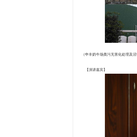
（申丰奶牛场粪污无害化处理及沼气
【演讲嘉宾】