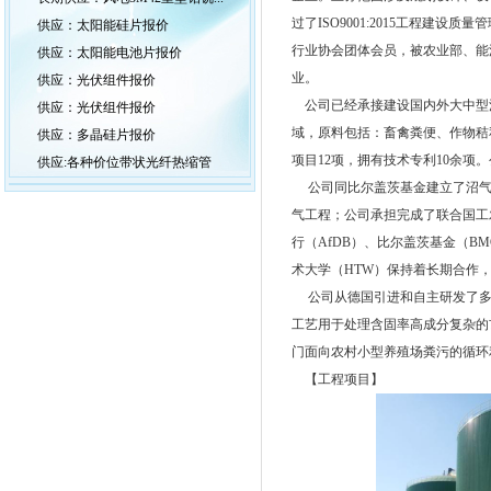
过了ISO9001:2015工程
供应：太阳能硅片报价
行业协会团体会员，被农业部、能
供应：太阳能电池片报价
业。
供应：光伏组件报价
公司已经承接建设国内外大中型沼
供应：光伏组件报价
域，原料包括：畜禽粪便、作物秸
供应：多晶硅片报价
项目12项，拥有技术专利10余
供应:各种价位带状光纤热缩管
公司同比尔盖茨基金建立了沼气
气工程；公司承担完成了联合国工发
行（AfDB）、比尔盖茨基金（B
术大学（HTW）保持着长期合作
公司从德国引进和自主研发了多
工艺用于处理含固率高成分复杂的
门面向农村小型养殖场粪污的循环
【工程项目】