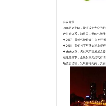
会议背景
2018两会期间，能源成为大众的
产供销体系，加快国内天然气增储
✚ 2017，天然气绝处逢生力挽狂
✚ 2018，我们将不辱使命踏上征
✚ 未来之路，天然气产业发展之
在此背景下，金联创就天然气市场
场波云诡谲，发展有待共商，美丽