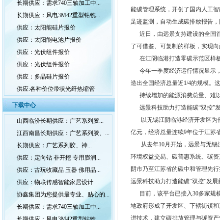
长期供应：需求740三轴加工中...
能碳管理系统，开创了国内人工智能
长期供应：风电3M42重型钻铣...
足迹监测，自动生成碳排放报告，
供应：太阳能硅片报价
近日，由远景支持建设的全国首个
供应：太阳能电池片报价
了可借鉴、可复制的样板，实现向
供应：光伏组件报价
在江阴临港打造零碳示范区样
供应：光伏组件报价
今年一季度经济运行情况显示，长
供应：多晶硅片报价
造出全国经济总量近1/4的规模。
供应:各种价位带状光纤热缩管
持续增加的能源消费总量、难以
下载中心
远景科技助力打造能碳“双控”
以无锡江阴临港经济开发区为例，其
山西临汾长期供应：广艺系列胶...
亿元，经济总量连续9年位于江苏
江西南昌长期供应：广艺系列胶、...
从去年10月开始，远景与无锡江
长期供应：广艺系列胶、神...
环境权益交易、碳普惠系统、碳资
供应：定向钻 非开挖 专用膨润...
阴市乃至江苏省的碳中和管理先行
供应：古玩收藏品 玉器 佛用品...
远景科技助力打造能碳“双控”发展
供应：物联传感智能家居设计
目前，该平台已接入30多家规模
协鑫集团为您提供最专业、贴心的...
地政府形成了开发区、下辖街镇和
长期供应：需求740三轴加工中...
进技术，建立碳排放管理与碳资产
长期供应：风电3M42重型钻铣...