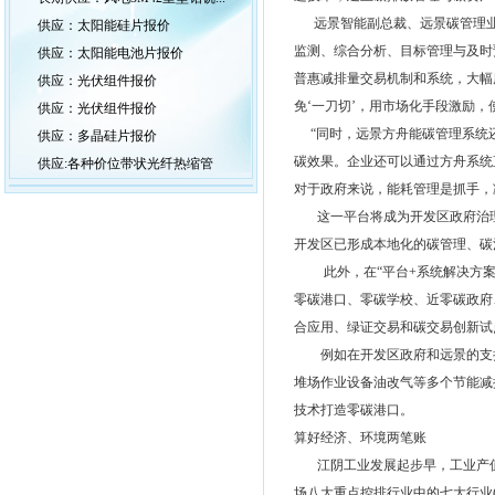
远景智能副总裁、远景碳管理业务
供应：太阳能硅片报价
监测、综合分析、目标管理与及时
供应：太阳能电池片报价
普惠减排量交易机制和系统，大幅
供应：光伏组件报价
免‘一刀切’，用市场化手段激励，
供应：光伏组件报价
“同时，远景方舟能碳管理系统还
供应：多晶硅片报价
碳效果。企业还可以通过方舟系统
供应:各种价位带状光纤热缩管
对于政府来说，能耗管理是抓手，
这一平台将成为开发区政府治理
开发区已形成本地化的碳管理、碳治
此外，在“平台+系统解决方案+
零碳港口、零碳学校、近零碳政府
合应用、绿证交易和碳交易创新试
例如在开发区政府和远景的支持
堆场作业设备油改气等多个节能减
技术打造零碳港口。
算好经济、环境两笔账
江阴工业发展起步早，工业产值多
场八大重点控排行业中的七大行业(