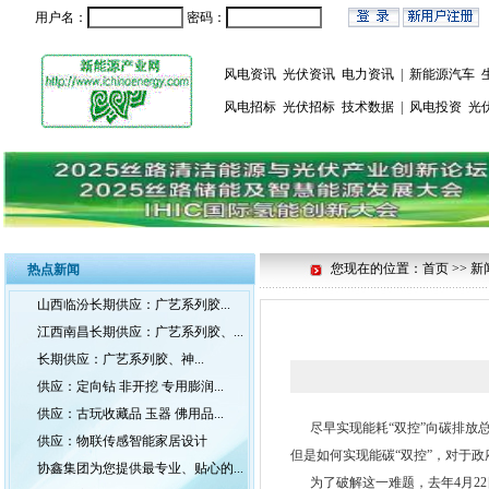
用户名：
密码：
风电资讯
光伏资讯
电力资讯
|
新能源汽车
风电招标
光伏招标
技术数据
|
风电投资
光
您现在的位置：首页 >> 新
热点新闻
山西临汾长期供应：广艺系列胶...
江西南昌长期供应：广艺系列胶、...
长期供应：广艺系列胶、神...
供应：定向钻 非开挖 专用膨润...
供应：古玩收藏品 玉器 佛用品...
尽早实现能耗“双控”向碳排放总
供应：物联传感智能家居设计
但是如何实现能碳“双控”，对于
协鑫集团为您提供最专业、贴心的...
为了破解这一难题，去年4月22