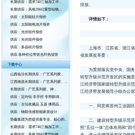
长期供应：需求740三轴加工中...
排放。
长期供应：风电3M42重型钻铣...
供应：太阳能硅片报价
详情如下：
供应：太阳能电池片报价
供应：光伏组件报价
供应：光伏组件报价
供应：多晶硅片报价
上海市、江苏省、浙江省
供应:各种价位带状光纤热缩管
省发展改革委：
下载中心
为贯彻落实党中央、国务
山西临汾长期供应：广艺系列胶...
转型升级示范开发区的实施意见
江西南昌长期供应：广艺系列胶、...
江经济带国家级转型升级示范
长期供应：广艺系列胶、神...
江经济带发展领导小组办公室
供应：定向钻 非开挖 专用膨润...
供应：古玩收藏品 玉器 佛用品...
一、同意将苏州工业园区
供应：物联传感智能家居设计
协鑫集团为您提供最专业、贴心的...
二、建设转型升级示范开
长期供应：需求740三轴加工中...
照“五位一体”总体布局和“
长期供应：风电3M42重型钻铣...
念，进一步增强开发区功能优