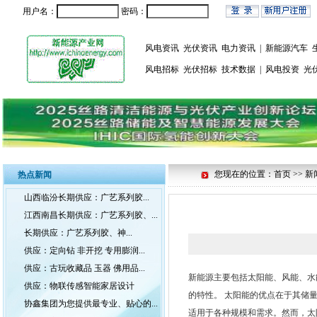
用户名：
密码：
风电资讯
光伏资讯
电力资讯
|
新能源汽车
风电招标
光伏招标
技术数据
|
风电投资
光
您现在的位置：首页 >> 新
热点新闻
山西临汾长期供应：广艺系列胶...
江西南昌长期供应：广艺系列胶、...
长期供应：广艺系列胶、神...
供应：定向钻 非开挖 专用膨润...
供应：古玩收藏品 玉器 佛用品...
新能源主要包括太阳能、风能、水
供应：物联传感智能家居设计
的特性。 太阳能的优点在于其储
协鑫集团为您提供最专业、贴心的...
适用于各种规模和需求。然而，太