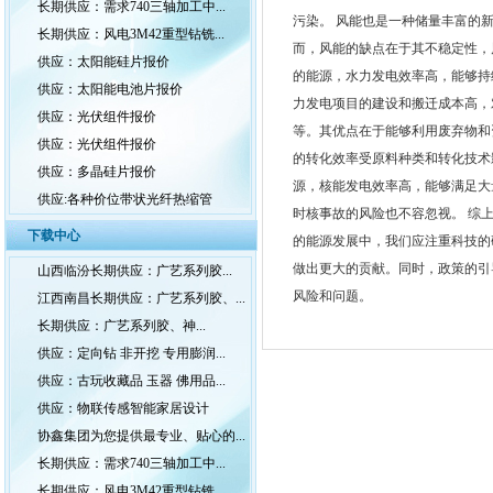
长期供应：需求740三轴加工中...
污染。 风能也是一种储量丰富的
长期供应：风电3M42重型钻铣...
而，风能的缺点在于其不稳定性，
供应：太阳能硅片报价
的能源，水力发电效率高，能够持
供应：太阳能电池片报价
力发电项目的建设和搬迁成本高，
供应：光伏组件报价
等。其优点在于能够利用废弃物和
供应：光伏组件报价
的转化效率受原料种类和转化技术
供应：多晶硅片报价
源，核能发电效率高，能够满足大
供应:各种价位带状光纤热缩管
时核事故的风险也不容忽视。 综
下载中心
的能源发展中，我们应注重科技的
做出更大的贡献。同时，政策的引
山西临汾长期供应：广艺系列胶...
风险和问题。
江西南昌长期供应：广艺系列胶、...
长期供应：广艺系列胶、神...
供应：定向钻 非开挖 专用膨润...
供应：古玩收藏品 玉器 佛用品...
供应：物联传感智能家居设计
协鑫集团为您提供最专业、贴心的...
长期供应：需求740三轴加工中...
长期供应：风电3M42重型钻铣...