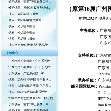
长期供应：需求740三轴加工中...
（原第16届广州
长期供应：风电3M42重型钻铣...
供应：太阳能硅片报价
时间:20
2
4年8月8–
供应：太阳能电池片报价
供应：光伏组件报价
主办单位：
广东
供应：光伏组件报价
广东
供应：多晶硅片报价
广东
供应:各种价位带状光纤热缩管
下载中心
支持单位:
广东省循
山西临汾长期供应：广艺系列胶...
广东省
江西南昌长期供应：广艺系列胶、...
广东省
长期供应：广艺系列胶、神...
合作媒体
供应：定向钻 非开挖 专用膨润...
承办单位：
广东鸿
供应：古玩收藏品 玉器 佛用品...
部分
国际机构：
Pakista
供应：物联传感智能家居设计
Dr. Gop
协鑫集团为您提供最专业、贴心的...
IPPF Po
长期供应：需求740三轴加工中...
Iran Re
长期供应：风电3M42重型钻铣...