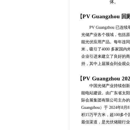
体。
【
P
V
Guangzh
o
u
回
PV Guangzhou 已连
光储产业各个领域，包括
能光伏应用产品。每年连同
米，吸引了4000 多家国
企业引进来建立了良好的商贸
持，其中上届展会到会观众
【
P
V
Guangzho
u
20
中国光储产业持续创
能电站建设。由广东省太
际会展集团有限公司主办的“
Guangzhou）于 20
2
4年8月8
积15万平方米，超100
最佳渠道，是光伏储能行