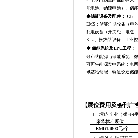
插电式电动车的储能技术
能电池、钠硫电池）、储
◆储能设备及配件：
IGB
EMS；储能消防设备（电
配电设备（开关柜、电缆、
RTU、换热器设备、工业
◆.储能系统及EPC工程：
分布式能源与储能系统：
可再生能源发电系统：电
讯基站储能；轨道交通储能
【
展位费
用
及会刊广
1、境内企业
（标展9平
豪
华
标
准
展
位
RMB
1
3
8
00
元
/个