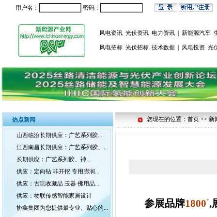
用户名：
密码：
风电资讯
光伏资讯
电力资讯
|
新能源汽车
风电招标
光伏招标
技术数据
|
风电投资
光
您现在的位置：首页 >> 新
热点新闻
山西临汾长期供应：广艺系列胶...
江西南昌长期供应：广艺系列胶、...
长期供应：广艺系列胶、神...
供应：定向钻 非开挖 专用膨润...
供应：古玩收藏品 玉器 佛用品...
供应：物联传感智能家居设计
+
参展品牌
18
00
协鑫集团为您提供最专业、贴心的...