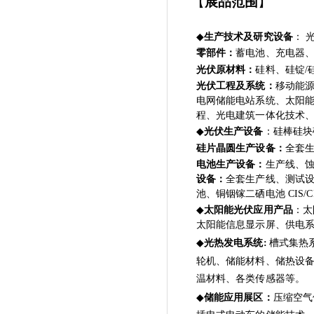
【
展品范
围
】
◆
生产技术及研究设备
： 
零部件：
蓄电池、充电器、
光伏原材料：
硅料、硅锭/
光伏工程及系统：
移动能
电网储能电站系统、太阳能
程、光电建筑一体化技术
◆
光伏生产设备
：硅棒硅块
硅片晶圆生产设备：
全套
电池生产设备：
生产线、蚀
设备：
全套生产线、测试设
池、铜铟镓二硒电池 CIS/
◆
太阳能光伏应用产品
：太
太阳能信息显示屏、供电
◆
光热发电系统:
槽式集热
轮机、储能材料、储热设
温材料、各类传感器等。
◆
储能应用展区：
压缩空气