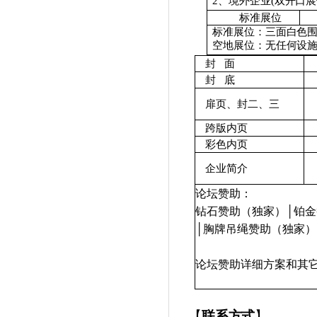
2
、
境
外企
业
(
双
开
口展
标
准
展
位
标
准
展位
：
三面
白
色
空
地
展位
：
无任
何
设
封
面
封
底
扉页、封二、三
跨版
内页
彩色内页
企业简介
论坛赞助：
钻石赞助（独家）│铂金
│胸牌吊绳赞助（独家）
论坛赞助详细方案和其
【
联系方式
】