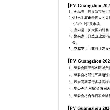
【
P
V
Guangzh
o
u
20
1、创品牌，拓展新市场
：
2
、
促
外
销
，
直
击
最庞
大
的
采
协
助
企业
拓
展市
场
。
3、启内需
，
扩大国内销售
4
、
聚买家，打造企业营销
会
。
5、荟
精
英，共商行
业
发展
【
P
V
Guangzh
o
u
20
1、组委会国际部各区域负
2、组委会将通过五期超过
3、展会同期举行多场高峰
4、组委会将与
5
00多家国
5、组委会将合作百家全球
【PV Guangzhou
20