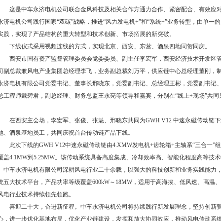
这是中车永济电机公司联合金风科技及相关合作方通力合作、紧密配合、有效应对
永济电机公司践行国家“双碳”战略，推进“风力发电机+”和“系统+”业务转型，由单
实践，实现了产品结构的重大转型和技术创新、市场拓展的新突破。
下线仪式采用视频连线的方式，实现北京、西安、东营、酒泉四地同贺同庆
西安市国有资产监督管理委员会党委委员、副主任李宏军，西安经济技术开发区管
司副总裁兼风电产业集团总经理李飞，业务副总裁刘万平，供应链中心总经理董刚，
永济电机有限公司党委书记、董事长邢晓东，党委副书记、总经理王彬，党委副书记
总工程师戴碧君，副总经理、财务总监王永亮等领导和嘉宾，分别在“线上+现场”
在西安主会场，李宏军、张俊、张魁、邢晓东共同为GWH V12 中速永磁传动链
地、酒泉基地员工，共同庆祝首台传动链产品下线。
此次下线的GWH V12中速永磁传动链由4.XMW发电机+齿轮箱+主轴系“三合一”组
覆盖4.1MW到5.25MW。该传动系统具备高度集成、冷却效率高、智能化程度高等技
中车永济电机有限公司深耕风电行业二十余载，以强大的科技创新和业务实践能力，
统五大技术平台，产品功率等级覆盖600kW～18MW，适用于高海拔、低风速、高
风电行业技术持续领先领跑。
喜迎二十大，奋进新征程。中车永济电机公司将持续践行新发展理念，坚持创新驱
心，进一步优化基地布局，优化产业链建设，发挥和放大协同效应，推动风电传动系