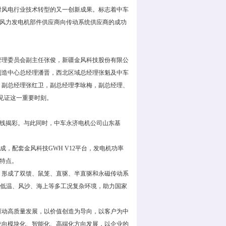
风电行业技术转型的又一创新成果。标志着中车
一的风力发电机部件供应商向传动系统供应商的成功
。
理委员会副主任张俊，新疆金风科技股份有限公
制造中心总经理潘晋，西北区域总经理张魁及中车
、副总经理张红卫，副总经理李咏梅，副总经理、
共同见证这一重要时刻。
下线揭彩。与此同时，中车永济电机公司山东基
成，配套金风科技GWH V12平台，发电机功率
术特点。
形成了双馈、鼠笼、直驱、半直驱和永磁传动系
温、低温、风沙、海上等多工况复杂环境，助力国家
动高质量发展，以价值创造为导向，以客户为中
统向模块化、智能化、高端化方向发展，以企业的