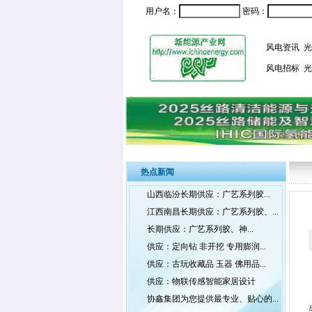
用户名：
密码：
风电资讯
光
风电招标
光
热点新闻
山西临汾长期供应：广艺系列胶...
江西南昌长期供应：广艺系列胶、...
长期供应：广艺系列胶、神...
供应：定向钻 非开挖 专用膨润...
供应：古玩收藏品 玉器 佛用品...
供应：物联传感智能家居设计
协鑫集团为您提供最专业、贴心的...