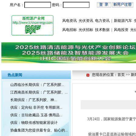
用户名：
密码：
风电资讯
光伏资讯
电力资讯
|
新能源汽车
风电招标
光伏招标
技术数据
|
风电投资
光
您现在的位置：首页 >> 新
热点新闻
山西临汾长期供应：广艺系列胶...
江西南昌长期供应：广艺系列胶、...
长期供应：广艺系列胶、神...
供应：定向钻 非开挖 专用膨润...
供应：古玩收藏品 玉器 佛用品...
3月24日，国家能源集团宁夏宁
供应：物联传感智能家居设计
协鑫集团为您提供最专业、贴心的...
柴油重卡已是道路运输领域的污染