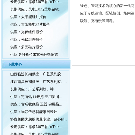
长期供应：需求740三轴加工中...
绿色、智能技术为核心的新一代商
长期供应：风电3M42重型钻铣...
应于专线运输、区域短倒、场内运
供应：太阳能硅片报价
驶短、充电慢等问题。
供应：太阳能电池片报价
供应：光伏组件报价
供应：光伏组件报价
供应：多晶硅片报价
供应:各种价位带状光纤热缩管
下载中心
山西临汾长期供应：广艺系列胶...
江西南昌长期供应：广艺系列胶、...
长期供应：广艺系列胶、神...
供应：定向钻 非开挖 专用膨润...
供应：古玩收藏品 玉器 佛用品...
供应：物联传感智能家居设计
协鑫集团为您提供最专业、贴心的...
长期供应：需求740三轴加工中...
长期供应：风电3M42重型钻铣...