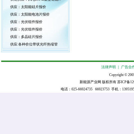
供应：太阳能硅片报价
供应：太阳能电池片报价
供应：光伏组件报价
供应：光伏组件报价
供应：多晶硅片报价
供应:各种价位带状光纤热缩管
法律声明
｜
广告合
Copyright © 2005
新能源产业网 版权所有
苏ICP备12
电话：025-66924735 66923753 手机：139519521