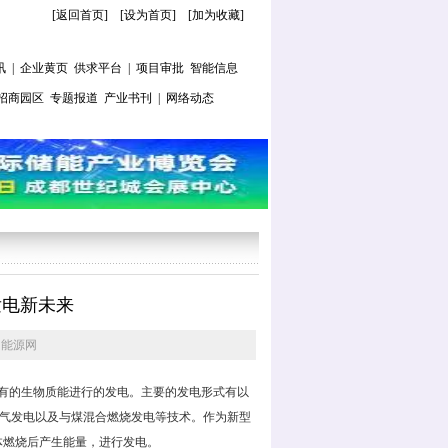
[返回首页]
[
设为首页
] [
加为收藏
]
讯
|
企业黄页
供求平台
|
项目审批
智能信息
招商园区
专题报道
产业书刊
|
网络动态
发电新未来
国能源网
有的生物质能进行的发电。主要的发电形式有以
沼气发电以及与煤混合燃烧发电等技术。作为新型
体燃烧后产生能量，进行发电。