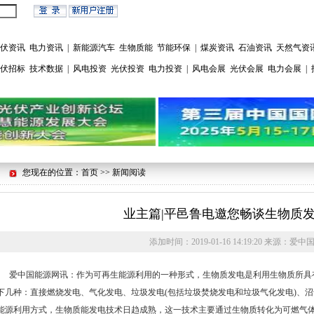
伏资讯
电力资讯
|
新能源汽车
生物质能
节能环保
|
煤炭资讯
石油资讯
天然气资
伏招标
技术数据
|
风电投资
光伏投资
电力投资
|
风电会展
光伏会展
电力会展
|
您现在的位置：首页 >> 新闻阅读
业主篇|平邑鲁电邀您畅谈生物质
添加时间：
2019-01-16 14:19:20
来源：
爱中
爱中国能源网讯：作为可再生能源利用的一种形式，生物质发电是利用生物质所具
下几种：直接燃烧发电、气化发电、垃圾发电(包括垃圾焚烧发电和垃圾气化发电)、
能源利用方式，生物质能发电技术日趋成熟，这一技术主要通过生物质转化为可燃气