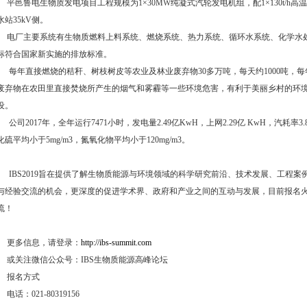
平邑鲁电生物质发电项目工程规模为1×30MW纯凝式汽轮发电机组，配1×130t/h高温高
水站35kV侧。
电厂主要系统有生物质燃料上料系统、燃烧系统、热力系统、循环水系统、化学水
标符合国家新实施的排放标准。
每年直接燃烧的秸秆、树枝树皮等农业及林业废弃物30多万吨，每天约1000吨，每
废弃物在农田里直接焚烧所产生的烟气和雾霾等一些环境危害，有利于美丽乡村的环
设。
公司2017年，全年运行7471小时，发电量2.49亿KwH，上网2.29亿 KwH，汽耗率3.8
化硫平均小于5mg/m3，氮氧化物平均小于120mg/m3。
IBS2019旨在提供了解生物质能源与环境领域的科学研究前沿、技术发展、工程案
与经验交流的机会，更深度的促进学术界、政府和产业之间的互动与发展，目前报名火热进
流！
更多信息，请登录：
http://ibs-summit.com
或关注微信公众号：IBS生物质能源高峰论坛
报名方式
电话：021-80319156