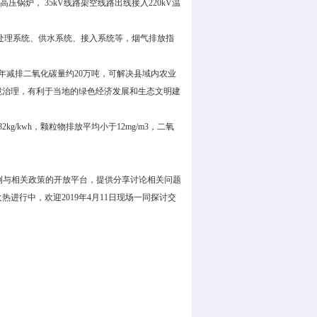
压锅炉， 35kV线路架空线路出线接入220kV温
处理系统、供水系统、接入系统等，烟气排放指
年减排二氧化碳量约20万吨，可解决县域内农业
境治理，有利于当地的绿色经济发展和生态文明建
2kg/kwh，颗粒物排放平均小于12mg/m3，二氧
例与相关政策的开放平台，提供分享讨论相关问题
行中，欢迎2019年4月11日现场一同探讨交