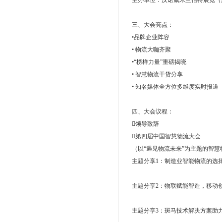
主办单位：汉诺威米兰佰特展览（
三、大会亮点：
•品牌企业阵容
• 物流大咖齐聚
•“榜样力量”重磅揭晓
• 智慧物流干货分享
• 知名媒体全方位多维度实时报道
四、大会议程：
领导致辞
第四届中国智慧物流大会
（以“遇见物流未来”为主题的智慧
主题分享1：制造业智能物流的选择
主题分享2：物联赋能智造，移动创
主题分享3：斑马技术解决方案助力物