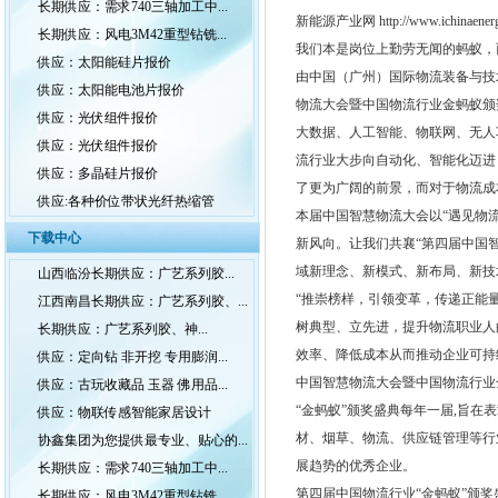
长期供应：需求740三轴加工中...
新能源产业网 http://www.ichinaenerg
长期供应：风电3M42重型钻铣...
我们本是岗位上勤劳无闻的蚂蚁，
供应：太阳能硅片报价
由中国（广州）国际物流装备与技
供应：太阳能电池片报价
物流大会暨中国物流行业金蚂蚁颁奖
供应：光伏组件报价
大数据、人工智能、物联网、无人
供应：光伏组件报价
流行业大步向自动化、智能化迈进
供应：多晶硅片报价
了更为广阔的前景，而对于物流成
供应:各种价位带状光纤热缩管
本届中国智慧物流大会以“遇见物
下载中心
新风向。让我们共襄“第四届中国
域新理念、新模式、新布局、新技
山西临汾长期供应：广艺系列胶...
“推崇榜样，引领变革，传递正能
江西南昌长期供应：广艺系列胶、...
树典型、立先进，提升物流职业人
长期供应：广艺系列胶、神...
效率、降低成本从而推动企业可持
供应：定向钻 非开挖 专用膨润...
中国智慧物流大会暨中国物流行业
供应：古玩收藏品 玉器 佛用品...
“金蚂蚁”颁奖盛典每年一届,旨在
供应：物联传感智能家居设计
材、烟草、物流、供应链管理等行
协鑫集团为您提供最专业、贴心的...
展趋势的优秀企业。
长期供应：需求740三轴加工中...
第四届中国物流行业“金蚂蚁”颁奖
长期供应：风电3M42重型钻铣...