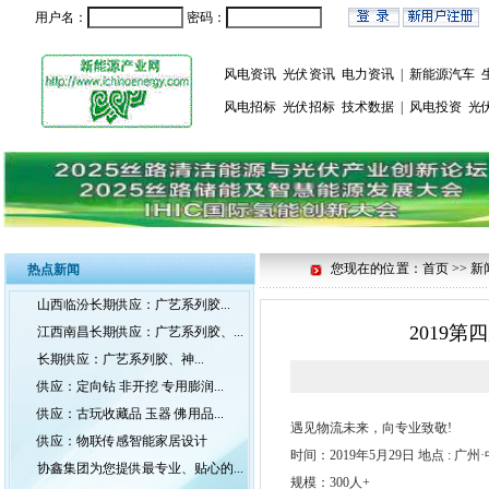
用户名：
密码：
风电资讯
光伏资讯
电力资讯
|
新能源汽车
风电招标
光伏招标
技术数据
|
风电投资
光
您现在的位置：首页 >> 新
热点新闻
山西临汾长期供应：广艺系列胶...
2019
江西南昌长期供应：广艺系列胶、...
长期供应：广艺系列胶、神...
供应：定向钻 非开挖 专用膨润...
供应：古玩收藏品 玉器 佛用品...
遇见物流未来，向专业致敬!
供应：物联传感智能家居设计
时间：2019年5月29日 地点 : 
协鑫集团为您提供最专业、贴心的...
规模：300人+