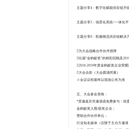
主题分享4：数字化赋能供应链升级
主题分享5：场景化系统+一体化平
主题分享6：鞋服物流供应链解决
为大会战略合作伙伴授牌
往届“金蚂蚁奖”的精彩回顾及20
2018-2019年度金蚂蚁奖企业荣
大会合影（大会圆满闭幕）
☆会议议程最终以现场公布为准
五、大会参会资格：
*受邀嘉宾凭邀请函免费参与：组委
金蚂蚁奖入围/获奖企业；
赞助合作伙伴单位；
行业知名媒体（仅限于主办方邀请