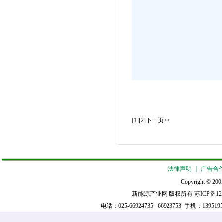
[1]
[2]
下一页>>
法律声明
｜
广告合
Copyright © 2005
新能源产业网 版权所有
苏ICP备12
电话：025-66924735 66923753 手机：139519521