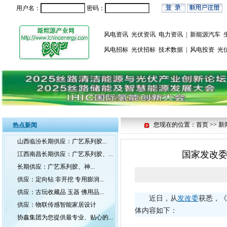
用户名：
密码：
风电资讯
光伏资讯
电力资讯
|
新能源汽车
风电招标
光伏招标
技术数据
|
风电投资
光
您现在的位置：首页 >> 新
热点新闻
山西临汾长期供应：广艺系列胶...
国家发改
江西南昌长期供应：广艺系列胶、...
长期供应：广艺系列胶、神...
供应：定向钻 非开挖 专用膨润...
供应：古玩收藏品 玉器 佛用品...
近日，从
发改委
获悉，《
供应：物联传感智能家居设计
体内容如下：
协鑫集团为您提供最专业、贴心的...