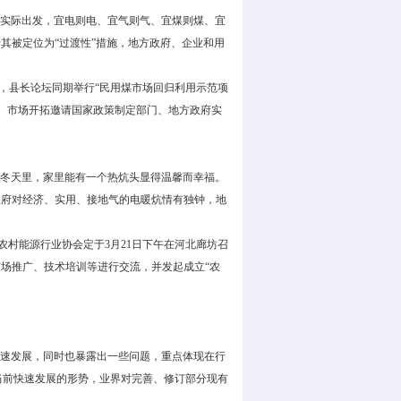
实际出发，宜电则电、宜气则气、宜煤则煤、宜
其被定位为“过渡性”措施，地方政府、企业和用
，县长论坛同期举行“民用煤市场回归利用示范项
、市场开拓邀请国家政策制定部门、地方政府实
冬天里，家里能有一个热炕头显得温馨而幸福。
政府对经济、实用、接地气的电暖炕情有独钟，地
村能源行业协会定于3月21日下午在河北廊坊召
市场推广、技术培训等进行交流，并发起成立“农
速发展，同时也暴露出一些问题，重点体现在行
当前快速发展的形势，业界对完善、修订部分现有