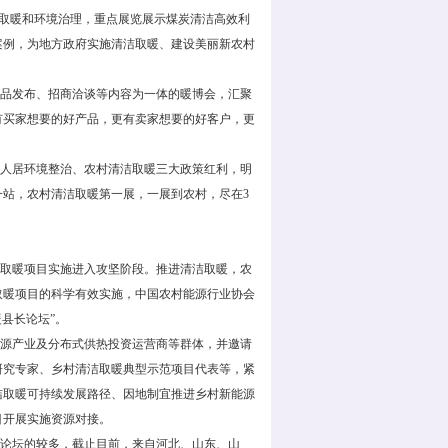
清洁取暖和环境治理，重点展览展示煤炭清洁高效利
案例，为地方政府实施清洁取暖、建设美丽新农村
品发布、招商洽谈等内容为一体的暖博会，汇聚
有买家想要的好产品，更有卖家想要的好客户，更
人居环境整治、农村清洁取暖三大政策红利，明
一站，农村清洁取暖第一展，一展到农村，尽在3
洁取暖项目实施进入攻坚阶段。推进清洁取暖，农
取暖项目的科学有效实施，中国农村能源行业协会
暖县长论坛”。
源产业及分布式供热投资运营商等群体，并邀请
研究专家、乡村清洁取暖典型示范项目代表等，紧
洁取暖可持续发展路径、因地制宜推进乡村新能源
目开展实施资源对接。
论坛的较多，截止目前，来自河北、山东、山