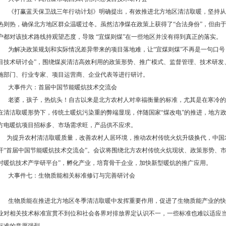
《打赢蓝天保卫战三年行动计划》明确提出，有效推进北方地区清洁取暖，坚持从
热则热，确保北方地区群众温暖过冬。虽然洁净煤在政策上获得了“合法身份”，但由于
户都对该技术路线持观望态度，导致 “宜煤则煤”在一些地区并没有得到真正的落实。
为解决政策规划和实际情况差异带来的项目落地难，让“宜煤则煤”不再是一句口号
目技术研讨会”，围绕煤炭清洁高效利用的政策形势、推广模式、监督管理、技术研发
施部门、行业专家、项目运营商、企业代表等进行研讨。
大事件六：首届中国节能暖炕技术交流会
老婆，孩子，热炕头！自古以来是北方农村人对幸福衡量的标准，尤其是在寒冷的
在清洁取暖形势下，传统土暖炕污染重的弊端显现，伴随国家“煤改电”的推进，地方
方电暖炕项目招标多、市场需求旺，产品供不应求。
为提升农村清洁取暖质量，改善农村人居环境，推动农村传统火炕升级换代，中国农
开“首届中国节能暖炕技术交流会”。会议将围绕北方农村传统火炕现状、政策形势、
村暖炕技术产学研平台”，孵化产业，培育骨干企业，加快新型暖炕的推广应用。
大事件七：生物质能相关标准修订与完善研讨会
生物质能在推进北方地区冬季清洁取暖中发挥重要作用，促进了生物质能产业的快
业对相关技术标准宣贯不到位和社会各界对排放界定认识不一，一些标准也难以适应