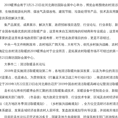
2019暖博会将于3月21-23日在河北廊坊国际会展中心举办，博览会将围绕农村
用、生物质能源化利用、煤改气及煤改电、建筑节能、垃圾处理等产品、技术及应用
提供系统解决方案。
集产品展览、成果展示、解决方案、政府招标项目选型、行业论坛、行业表彰、新
了全国各地最优质的清洁取暖产业，这里有来自五湖四海的经销商和专业观众，这里
重要的是这里有多地政府部门参观考察，对于想走政府项目的你，更是不容错过。
中央一号文件刚刚发布，农村地区广阔天地，大有可为，依托乡村振兴战略、农村
确定位农村清洁取暖的2019暖博会对于企业而言，是拓展农村取暖市场不可错过的第
月21日廊坊国际会展中心。
大事件二：清洁取暖县长论坛
2018年是实施清洁取暖规划第二年，各地清洁取暖向纵深发展，以县为单位的清
村是重点，也是难点。为贯彻落实《打赢蓝天保卫战三年行动计划》，推进农村清洁
定于2019年3月22日至23日在河北廊坊召开“2019中国农村清洁取暖高峰论坛暨清洁取
县长论坛将依托暖博会所汇聚的清洁取暖集成技术、采暖设备中坚制造企业、新能
国家相关部门领导、（市县级）地方政府主管领导、行业技术专家、区域及农村经济
扣《北方地区冬季清洁取暖规划》、《乡村振兴战略规划》，全方位交流研讨农村清
体系建设、发展县域经济改善农村人居环境、复盘政策规划导向等议题，并就相关项
目前距县长论坛召开还有20多天，国家及地方各级能源、环保等相关部门咨询报名