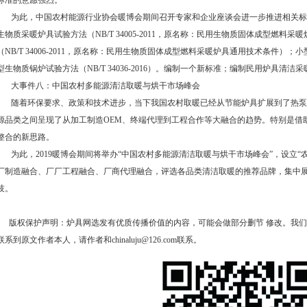
标准的意愿强烈。
为此，中国农村能源行业协会暖博会期间召开专家和企业座谈会进一步推进相关标准
生物质采暖炉具试验方法（NB/T 34005-2011，原名称：民用生物质固体成型燃
（NB/T 34006-2011，原名称：民用生物质固体成型燃料采暖炉具通用技术条件）；小型生
型生物质锅炉试验方法（NB/T 34036-2016）。编制一个新标准；编制民用炉具清
大事件八：中国农村多能源清洁取暖与烘干市场峰会
随着环保要求、政策和技术进步，当下我国农村取暖已经从节能炉具扩展到了热泵
源品类之间呈现了从加工制造OEM、终端代理到工程合作等大融合的趋势。特别是借
整合的新思路。
为此，2019暖博会期间将举办“中国农村多能源清洁取暖与烘干市场峰会”，设立“
厂制造融合、厂厂工程融合、厂商代理融合，评选各品类清洁取暖的推荐品牌，集中
技。
版权保护声明：炉具网选发有优质传播价值的内容，可能会做部分删节 修改。我们
联系到原文作者本人，请作者和chinaluju@126.com联系。