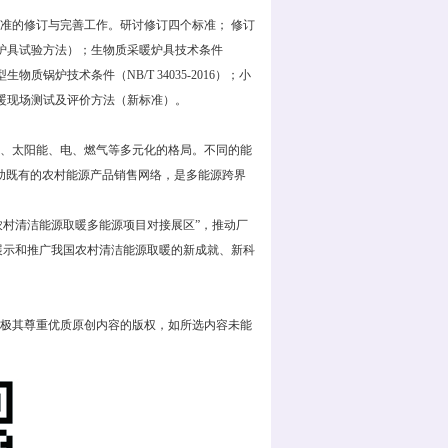
的修订与完善工作。研讨修订四个标准； 修订
料采暖炉具试验方法）；生物质采暖炉具技术条件
物质锅炉技术条件（NB/T 34035-2016）；小
洁采暖现场测试及评价方法（新标准）。
、太阳能、电、燃气等多元化的格局。不同的能
助既有的农村能源产品销售网络，是多能源跨界
农村清洁能源取暖多能源项目对接展区”，推动厂
展示和推广我国农村清洁能源取暖的新成就、新科
极其尊重优质原创内容的版权，如所选内容未能