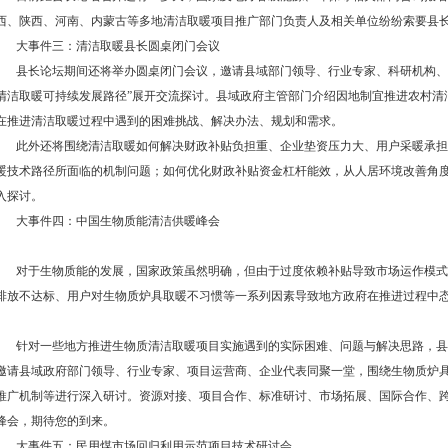
西、陕西、河南、内蒙古等多地清洁取暖项目推广部门负责人及相关单位纷纷索要县
大事件三：清洁取暖县长圆桌闭门会议
县长论坛期间还将举办圆桌闭门会议，邀请县域部门领导、行业专家、科研机构、经
清洁取暖可持续发展路径”展开交流探讨。县域政府主管部门介绍因地制宜推进农村清
在推进清洁取暖过程中遇到的困难挑战、解决办法、规划和需求。
此外还将围绕清洁取暖如何解决财政补贴负担重、企业垫资压力大、用户采暖承担难
暖技术路径所面临的机制问题；如何优化财政补贴资金杠杆能效，从人居环境改善角
入探讨。
大事件四：中国生物质能清洁供暖峰会
对于生物质能的发展，国家政策虽然明确，但由于过度依赖补贴导致市场运作模式
排放不达标、用户对生物质炉具取暖不习惯等一系列因素导致地方政府在推进过程中
针对一些地方推进生物质清洁取暖项目实施遇到的实际困难、问题与解决思路，县
邀请县域政府部门领导、行业专家、项目运营商、企业代表同聚一堂，围绕生物质炉
推广机制等进行深入研讨。资源对接、项目合作、标准研讨、市场拓展、国际合作、
峰会，期待您的到来。
大事件五：民用煤市场回归利用示范项目技术研讨会