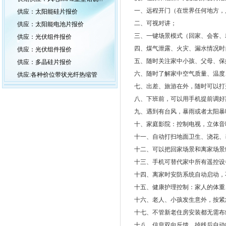
一、远程开门（在世界任何地方，
供应：太阳能硅片报价
二、可视对讲；
供应：太阳能电池片报价
三、一键场景模式（回家、会客、
供应：光伏组件报价
四、煤气泄露、火灾、漏水情况时
供应：光伏组件报价
五、随时关注家中小孩、父母、保
供应：多晶硅片报价
六、随时了解家中空气质量、温度
供应:各种价位带状光纤热缩管
七、出差、旅游在外，随时可以打
八、下班前，可以用手机提前调好
九、遇到有台风，暴雨或者太阳暴
十、家庭影院：控制电视，立体音
十一、自动打扫地面卫生、浇花、
十二、可以把回家场景和离家场景
十三、手机可替代家中所有遥控设
十四、离家时安防系统自动启动，
十五、健康护理控制：家人的体重
十六、老人、小孩发生意外，按紧
十七、不管新老住房安装都无需布
十八、信息双向反馈，掉线后自动