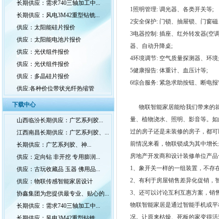
长期供应：需求740三轴加工中...
1照明管理: 调光器、各类开关等;
长期供应：风电3M42重型钻铣...
2安全保护: 门锁、抽屉锁、门窗
供应：太阳能硅片报价
3电器控制: 插座、红外转发器(
供应：太阳能电池片报价
器、自动升降桌;
供应：光伏组件报价
4环境调节: 空气质量探测器、环
供应：光伏组件报价
5健康报告: 体重计、血压计等;
供应：多晶硅片报价
6综合服务: 紧急求助按钮、断电
供应:各种价位带状光纤热缩管
下载中心
物联智能家居能给我们带来的就是
量、植物浇水、照明、影音等。如此
山西临汾长期供应：广艺系列胶...
过的房子还是未装修的房子，都可
江西南昌长期供应：广艺系列胶、...
前情况来看，物联锁成为其中增长
长期供应：广艺系列胶、神...
房地产开发商和设计装修单位产品
供应：定向钻 非开挖 专用膨润...
1、象开关一样的一组装置，不存
供应：古玩收藏品 玉器 佛用品...
2、有利于房屋销售差异化促销，
供应：物联传感智能家居设计
3、还可以讨论互利互惠方案，销
协鑫集团为您提供最专业、贴心的...
物联智能家居是通过智能手机或平
长期供应：需求740三轴加工中...
况。让原来枯燥、死板的家变得活
长期供应：风电3M42重型钻铣...