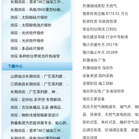
长期供应：需求740三轴加工中...
所属领域类型 天然气
长期供应：风电3M42重型钻铣...
预算投资总额 8774.51 万元
供应：太阳能硅片报价
投资性质 非政府投资
供应：太阳能电池片报价
资金到位情况 已到位
供应：光伏组件报价
项目建设等级 行业中等标准
供应：光伏组件报价
预计开建年月 2017年
供应：多晶硅片报价
预计截止年月 2018年
供应:各种价位带状光纤热缩管
所属省份 广东
下载中心
所属地级市 深圳市
设备来源 国内采购
山西临汾长期供应：广艺系列胶...
进展阶段 施工招标
江西南昌长期供应：广艺系列胶、...
项目所在地 广东省深圳市
长期供应：广艺系列胶、神...
项目主要设备
供应：定向钻 非开挖 专用膨润...
高压天然气钢瓶撬车、储气井、钢
供应：古玩收藏品 玉器 佛用品...
器、排液管、天然气发电机组、地
供应：物联传感智能家居设计
双杆式泵、单杆式泵、螺杆空气压
协鑫集团为您提供最专业、贴心的...
总调压装置、区域调压装置、采暖
长期供应：需求740三轴加工中...
项目详情
长期供应：风电3M42重型钻铣...