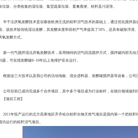
余垃圾、分类收集的湿垃圾、集贸蔬菜垃圾、畜禽粪便、秸秆及污泥等。
半干法厌氧发酵技术是在吸收欧洲主流的秸秆沼气技术的基础上，通过优化搅拌器
器。该技术较传统湿法发酵，其发酵浓度和容积产气率提高了50%，还具有破除浮渣
厌氧发酵方式。
新一代气搅拌湿法厌氧发酵技术，采用独特的沼气回流搅拌方式，搅拌罐内部无动
问题，可实现发酵罐8~10年以上免维护安全运行。
根据这三大技术以及我公司的活动地板、混合进料器、发酵罐搅拌器等设备，公司
公司目前已成功完成多个合作项目，其中多个项目成为行业标杆，在细分领域做到
【项目工程】
2011年投产运行的北方高寒地区齐齐哈尔秸秆生物天然气项目是国内第一个把秸秆
成功运行的秸秆沼气项目。