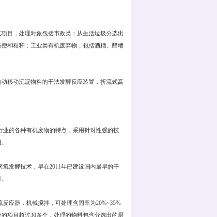
项目，处理对象包括市政类：从生活垃圾分选出
粪便和秸秆；工业类有机废弃物，包括酒糟、醋糟
动移动沉淀物料的干法发酵反应装置，折流式高
行业的各种有机废物的特点，采用针对性强的技
用。
发酵技术，早在2011年已建设国内最早的干
目。
应器，机械搅拌，可处理含固率为20%~35%
的项目超过30多个，处理的物料包含分选出的厨