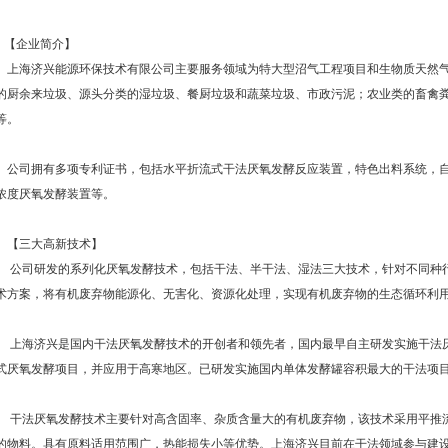
【企业简介】
上海济兴能源环保技术有限公司主要服务领域为特大型沼气工程项目和生物质天然气
的厨余来垃圾、源头分类的湿垃圾、餐厨垃圾和蔬菜垃圾、市政污泥；农业类的畜禽
等。
公司拥有多项专利证书，包括水平折流式干法厌氧发酵反应装置，特色出料系统，自
浓度厌氧发酵装置等。
【三大高新技术】
公司研发的系列化厌氧发酵技术，包括干法、半干法、湿法三大技术，针对不同种
术方案，将有机废弃物能源化、无害化、资源化处理，实现有机废弃物的生态循环利
上海济兴是国内干法厌氧发酵技术的开创者和领先者，国内最早自主研发实施干法厌氧
式厌氧发酵项目，并应用于高寒地区。已研发实施国内单体发酵罐容积最大的干法项
干法厌氧发酵技术主要针对高含固率、杂质含量大的有机废弃物，该技术采用平推流反
的物料。具有原料适用范围广，热能损失小等优势。上海济兴目前在干法领域参与建设