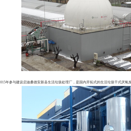
2015年参与建设启迪桑德安新县生活垃圾处理厂，是国内开拓式的生活垃圾干式厌氧