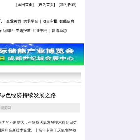
[返回首页]
[
设为首页
] [
加为收藏
]
讯
|
企业黄页
供求平台
|
项目审批
智能信息
招商园区
专题报道
产业书刊
|
网络动态
来的绿色经济持续发展之路
国能源网
压力的不断增大，生物质厌氧发酵技术得到日益
利用的高新技术企业。十余年专注于厌氧发酵领