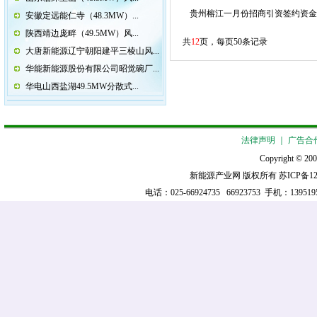
贵州榕江一月份招商引资签约资金
安徽定远能仁寺（48.3MW）...
陕西靖边庞畔（49.5MW）风...
共
12
页，每页50条记录
大唐新能源辽宁朝阳建平三棱山风...
华能新能源股份有限公司昭觉碗厂...
华电山西盐湖49.5MW分散式...
法律声明
｜
广告合
Copyright © 200
新能源产业网 版权所有
苏ICP备12
电话：025-66924735 66923753 手机：13951952