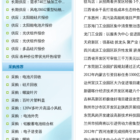
驻马店：从招商看开发区经验 1个
长期供应：需求740三轴加工中...
长期供应：风电3M42重型钻铣...
江西省余干县打造低成本生态特色
供应：太阳能硅片报价
广东惠州：高污染高能耗项目严禁
供应：太阳能电池片报价
江苏海门工业园区集中清查整治违
供应：光伏组件报价
龙门工业园：以服务为中心 促进
供应：光伏组件报价
天府新区：强基础 抓龙头 聚产业
供应：多晶硅片报价
四川成凉工业园区跃升性发展 跻
供应:各种价位带状光纤热缩管
江西省开发区可审批三千万美元以
广东莞韶工业园扩园规划通过正式
采购推荐
2012年内蒙古引资目标任务3300亿
采购：电池片回收
达州宣汉工业园区大力促进项目建
采购：硅片回收
新疆喀什经济技术开发区将建六个
采购：螺旋叶片
吉林高新区积极做好项目建设攻坚
采购：百叶片塑料盖
荆州市沙市区开发区赴陕西开展招
采购：120W多叶片高温小风机
东莞凤岗开发建设高新技术科技园
采购 ：电池外壳
兰州市招商将以引进劳动力密集
采购 ：铅酸蓄电池组合框
采购 ：电子逆变器
2012年广西河池要完成招商引资29
采购：螺栓
华山南海日本中小企业工业园首栋