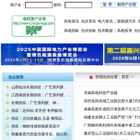
用户名：
密码：
风电资讯
光伏资讯
电力资讯
|
新能源汽车
风电招标
光伏招标
技术数据
|
风电投资
光
您现在的位置：首页 >>
热点新闻
山西临汾长期供应：广艺系列胶...
无锡风电科技产业园
江西南昌长期供应：广艺系列胶、...
深圳龙岗龙城工业园总部大厦3月
长期供应：广艺系列胶、神...
成都高新区成四川省首家千亿元工
供应：定向钻 非开挖 专用膨润...
福建龙岩稀土工业园严把“3关” 
供应：古玩收藏品 玉器 佛用品...
广西柳州将利用外资筹建中泰工
供应：物联传感智能家居设计
重庆璧山工业园区前2月工业总产值
协鑫集团为您提供最专业、贴心的...