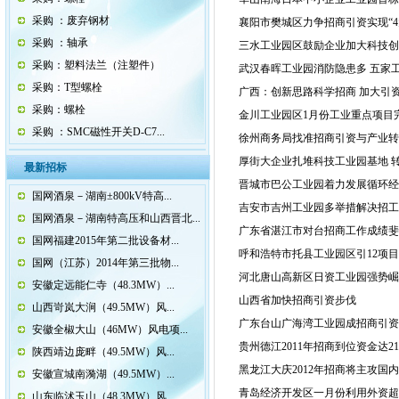
采购 ：废弃钢材
襄阳市樊城区力争招商引资实现“4
采购 ：轴承
三水工业园区鼓励企业加大科技创
采购：塑料法兰（注塑件）
武汉春晖工业园消防隐患多 五家
采购：T型螺栓
广西：创新思路科学招商 加大引
采购：螺栓
金川工业园区1月份工业重点项目
采购 ：SMC磁性开关D-C7...
徐州商务局找准招商引资与产业转
厚街大企业扎堆科技工业园基地 
最新招标
晋城市巴公工业园着力发展循环经
国网酒泉－湖南±800kV特高...
吉安市吉州工业园多举措解决招工
国网酒泉－湖南特高压和山西晋北...
广东省湛江市对台招商工作成绩斐
国网福建2015年第二批设备材...
呼和浩特市托县工业园区引12项目 
国网（江苏）2014年第三批物...
河北唐山高新区日资工业园强势崛
安徽定远能仁寺（48.3MW）...
山西省加快招商引资步伐
山西岢岚大涧（49.5MW）风...
广东台山广海湾工业园成招商引资
安徽全椒大山（46MW）风电项...
贵州德江2011年招商到位资金达21.
陕西靖边庞畔（49.5MW）风...
黑龙江大庆2012年招商将主攻国
安徽宣城南漪湖（49.5MW）...
青岛经济开发区一月份利用外资超
山东临沭玉山（48.3MW）风...