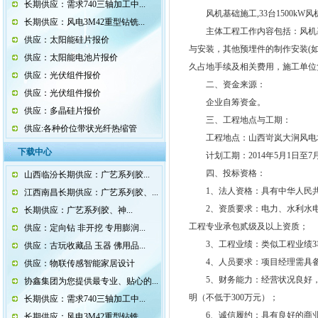
长期供应：需求740三轴加工中...
风机基础施工,33台1500kW风机。
长期供应：风电3M42重型钻铣...
主体工程工作内容包括：风机基
供应：太阳能硅片报价
与安装，其他预埋件的制作安装(
供应：太阳能电池片报价
久占地手续及相关费用，施工单位
供应：光伏组件报价
二、资金来源：
供应：光伏组件报价
企业自筹资金。
供应：多晶硅片报价
三、工程地点与工期：
供应:各种价位带状光纤热缩管
工程地点：山西岢岚大涧风电
下载中心
计划工期：2014年5月1日至7月
四、投标资格：
山西临汾长期供应：广艺系列胶...
1、法人资格：具有中华人民共
江西南昌长期供应：广艺系列胶、...
2、资质要求：电力、水利水电
长期供应：广艺系列胶、神...
工程专业承包贰级及以上资质；
供应：定向钻 非开挖 专用膨润...
3、工程业绩：类似工程业绩3
供应：古玩收藏品 玉器 佛用品...
4、人员要求：项目经理需具备
供应：物联传感智能家居设计
5、财务能力：经营状况良好，
协鑫集团为您提供最专业、贴心的...
明（不低于300万元）；
长期供应：需求740三轴加工中...
6、诚信履约：具有良好的商业
长期供应：风电3M42重型钻铣...