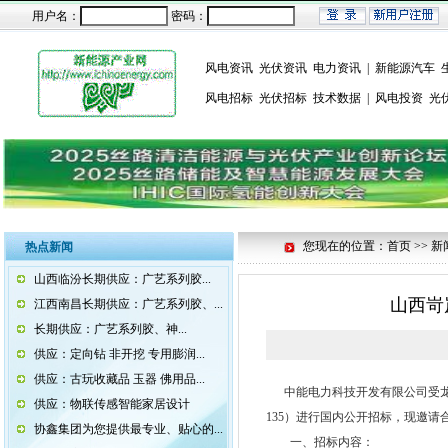
用户名：
密码：
风电资讯
光伏资讯
电力资讯
|
新能源汽车
风电招标
光伏招标
技术数据
|
风电投资
光
您现在的位置：首页 >> 新
热点新闻
山西临汾长期供应：广艺系列胶...
山西岢
江西南昌长期供应：广艺系列胶、...
长期供应：广艺系列胶、神...
供应：定向钻 非开挖 专用膨润...
供应：古玩收藏品 玉器 佛用品...
中能电力科技开发有限公司受龙源岢
供应：物联传感智能家居设计
135）进行国内公开招标，现邀请
协鑫集团为您提供最专业、贴心的...
一、招标内容：