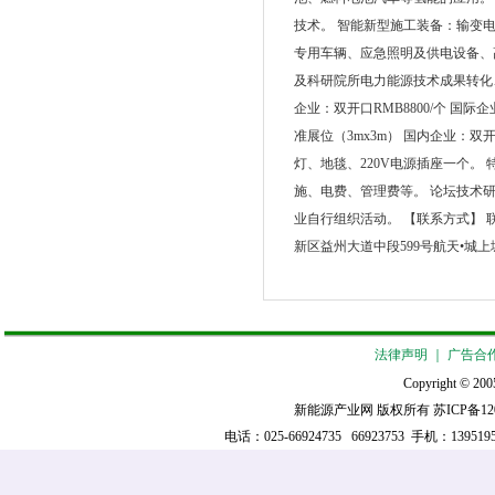
技术。 智能新型施工装备：输变
专用车辆、应急照明及供电设备、
及科研院所电力能源技术成果转化、
企业：双开口RMB8800/个 国际
准展位（3mx3m） 国内企业：双开
灯、地毯、220V电源插座一个。 特
施、电费、管理费等。 论坛技术研讨
业自行组织活动。 【联系方式】 联系人：耒
新区益州大道中段599号航天•城上城1
法律声明
｜
广告合
Copyright © 2005
新能源产业网 版权所有
苏ICP备12
电话：025-66924735 66923753 手机：139519521