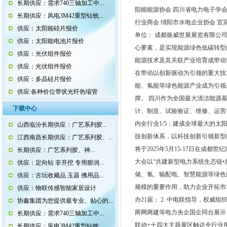
长期供应：需求740三轴加工中...
阳能能源协会 四川省电力电子学会
长期供应：风电3M42重型钻铣...
行业商会 绵阳市水电企业协会 宜
供应：太阳能硅片报价
单位： 成都振威世展展览有限公司 合作媒
供应：太阳能电池片报价
心要素，是实现能源绿色低碳转型
供应：光伏组件报价
能源技术及其关联产业培育成带动
供应：光伏组件报价
在带动以创新驱动为引领的重大技
供应：多晶硅片报价
能、氢能等绿色能源产业成为引领
供应:各种价位带状光纤热缩管
撑。 四川作为全国最大清洁能源
下载中心
计、制造、试验验证、维修、运营
内全行业1/5；建成全球最大的
山西临汾长期供应：广艺系列胶...
技创新体系，以科技创新引领新型
江西南昌长期供应：广艺系列胶、...
将于2025年5月15-17日在成都
长期供应：广艺系列胶、神...
大会以“共建新型电力系统生态链
供应：定向钻 非开挖 专用膨润...
储、氢、输配电、智慧能源等绿色
供应：古玩收藏品 玉器 佛用品...
规模的重要作用，助力企业开拓市场
供应：物联传感智能家居设计
办21届； 2. 中电联指导，权
协鑫集团为您提供最专业、贴心的...
两网两建等电力央企国企同台展示；
长期供应：需求740三轴加工中...
联动+十四大主题展区触达全行业用
长期供应：风电3M42重型钻铣...