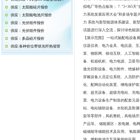
拟电厂等热点板块； 7. “3+3
供应：太阳能硅片报价
力系统发展应用大会”和多场专题
供应：太阳能电池片报价
力 系统与新型能源体系建设、新
供应：光伏组件报价
话题进行深入交流，探讨绿色能源
供应：光伏组件报价
【展示范围】 一站式输配电设备
供应：多晶硅片报价
仪器仪表、电力金具、电抗器、互
供应:各种价位带状光纤热缩管
算、物联网、移动互联、人工智能
备、机箱机柜、电力电源、卫星导
激光切割设备、电力附件、绝缘材
穿戴设备人员定位系统、人员防护器
化、配网自动化装置、继电保护装
桩、超充设备、超级充电站、充电
置、电力设备生产制造的配套元器
站、电站辅助设备、水轮机及附属
架等零部件，风机整机，风电场开
产品等。 储能展区：发电侧、电
磁储能等储能技术及应用。 氢能
池、燃料电池汽车等氢能的应用。