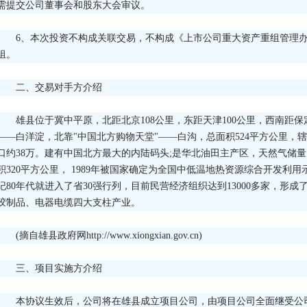
需提交公司董事会和股东大会审议。
6、本次投资不构成关联交易，不构成《上市公司重大资产重组管理
组。
二、交易对手方介绍
雄县位于冀中平原，北距北京108公里，东距天津100公里，西南距保
——白洋淀，北靠"中国北方购物天堂"——白沟，总面积524平方公里，辖6
口约38万。建有中国北方最大的内陆码头;是华北油田主产区，天然气储量
积320平方公里， 1989年被国家确定为全国中低温地热资源综合开发利
纪80年代就进入了省30强行列，目前民营经济组织达到13000多家，形
胶制品、电器电缆四大支柱产业。
(摘自雄县政府网http://www.xiongxian.gov.cn)
三、项目实施方介绍
本协议生效后，公司将在雄县成立项目公司，由项目公司全面继受公