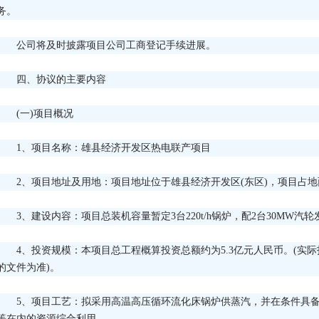
务。
公司将及时披露项目公司工商登记手续进展。
四、协议的主要内容
(一)项目概况
1、项目名称：雄县经济开发区热电联产项目
2、项目地址及用地：项目地址位于雄县经济开发区(东区)，项目占地面
3、建设内容：项目总装机容量暂定3台220t/h锅炉，配2台30MW
4、投资规模：本项目总工程概算投资总额约为5.3亿元人民币。(实
的文件为准)。
5、项目工艺：拟采用高温高压循环流化床锅炉供蒸汽，并在条件具
等在内的资源综合利用。