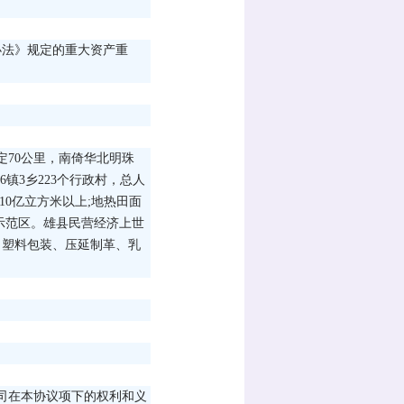
办法》规定的重大资产重
定70公里，南倚华北明珠
镇3乡223个行政村，总人
10亿立方米以上;地热田面
用示范区。雄县民营经济上世
成了塑料包装、压延制革、乳
司在本协议项下的权利和义