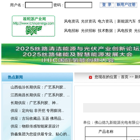
用户名：
密码：
风电资讯
光伏资讯
电力资讯
|
新能源汽车
风电招标
光伏招标
技术数据
|
风电投资
光
您现在的位置：首页 >> 新
热点新闻
山西临汾长期供应：广艺系列胶...
江西南昌长期供应：广艺系列胶、...
长期供应：广艺系列胶、神...
供应：定向钻 非开挖 专用膨润...
供应：古玩收藏品 玉器 佛用品...
单位：
佛山德九新能源光电有限公
供应：物联传感智能家居设计
产品名称
协鑫集团为您提供最专业、贴心的...