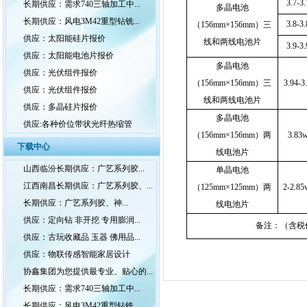
3.7-
长期供应：需求740三轴加工中...
多晶电池
长期供应：风电3M42重型钻铣...
3.8-
（156mm×156mm）三
供应：太阳能硅片报价
线和两线电池片
3.9-
供应：太阳能电池片报价
多晶电池
供应：光伏组件报价
（156mm×156mm）三
3.94
供应：光伏组件报价
线和两线电池片
供应：多晶硅片报价
多晶电池
供应:各种价位带状光纤热缩管
（156mm×156mm）两
3.8
下载中心
线电池片
山西临汾长期供应：广艺系列胶...
单晶电池
江西南昌长期供应：广艺系列胶、...
（125mm×125mm）两
2-2.
长期供应：广艺系列胶、神...
线电池片
供应：定向钻 非开挖 专用膨润...
备注：（含税价
供应：古玩收藏品 玉器 佛用品...
供应：物联传感智能家居设计
协鑫集团为您提供最专业、贴心的...
长期供应：需求740三轴加工中...
长期供应：风电3M42重型钻铣...