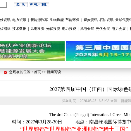
伏资讯
电力资讯
|
新能源汽车
生物质能
节能环保
|
煤炭资讯
石油资讯
天然气资
伏招标
技术数据
|
风电投资
光伏投资
电力投资
|
风电会展
光伏会展
电力会展
|
您现在的位置：首页 >> 新闻阅读
2027第四届中国（江西）国际绿色
添加时间：
2026-05-25 18:51:33
来源：
新能
The
4
rd China (Jiangxi) International Green Mi
时间：202
7
年
3
月
28-30
日
地点：南昌
绿地
国际博览
“世界钨都”“世界铜都”“亚洲锂都”“稀土王国”