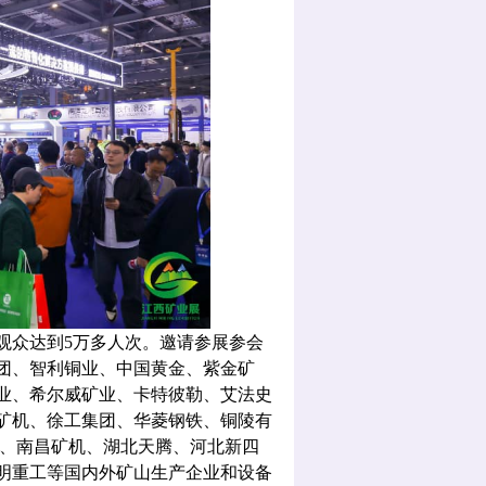
业观众达到
5
万多人次。
邀请
参展参会
团、智利铜业、中国黄金、紫金矿
业、希尔威矿业、卡特彼勒、艾法史
矿机、徐工集团、华菱钢铁、铜陵有
、
南昌矿机
、
湖北天腾
、
河北新四
明重工等国内外矿山生产企业和设备