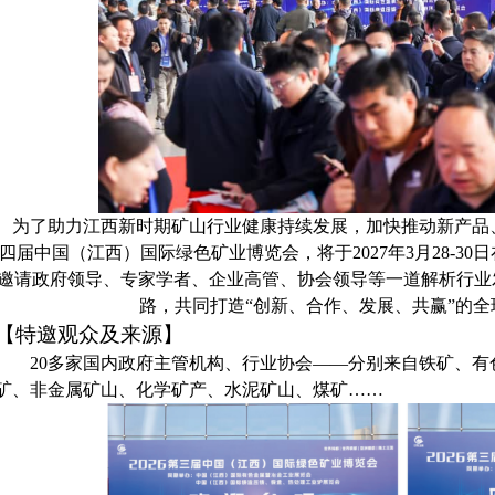
为了助力
江西
新时期矿山行业健康持续发展，加快推动新产品、
四
届中国（江西）国际绿色矿业博览会，将于202
7
年
3
月
28
-
30
日
邀请政府领导、专家学者、企业高管、协会领导等一道解析行业
路，共同打造“创新、合作、发展、共赢”的
【
特邀观众及来源
】
20多家国内政府主管机构、行业协会——分别来自铁矿、
矿、非金属矿山、化学矿产、水泥矿山、煤矿……