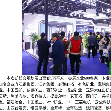
本次矿博会规划展出面积5
万平米，参展企业
6
00多家，专
知名企业有
江铜集团、江钨集团、
必和必拓、有色矿业、宝钢集
业、中国五矿、鞍钢矿业、西部矿业、招金矿业、玉溪大红山矿
密斯、利勃海尔、塔克拉夫、挪曼尔特、安百拓、西门子、美卓
色、
福建冶金
、中国铝业、Weir矿业、GE、三菱电机、
云鼎科技
达
、
山西晋运安
、
维度穿梭
、
金开峰
、
金环磁选
、沈阳隆基、黎