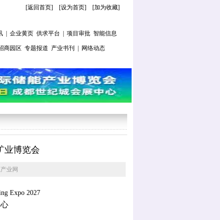
[返回首页]
[
设为首页
] [
加为收藏
]
讯
|
企业黄页
供求平台
|
项目审批
智能信息
招商园区
专题报道
产业书刊
|
网络动态
矿业博览会
源产业网
ning Expo
2027
中心