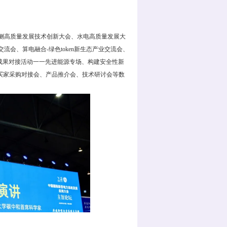
侧高质量发展技术创新大会、水电高质量发展大
交流会、算电融合-绿色token新生态产业交流会、
技成果对接活动一一先进能源专场、构建安全性新
买家采购对接会、产品推介会、技术研讨会等数