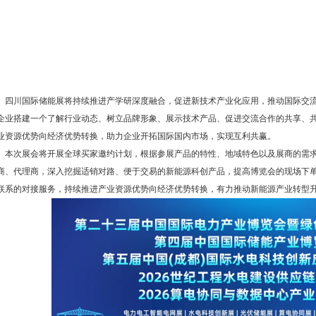
四川国际储能展将持续推进产学研深度融合，促进新技术产业化应用，推动国际交流
企业搭建一个了解行业动态、树立品牌形象、展示技术产品、促进交流合作的共享、
业资源优势向经济优势转换，助力企业开拓国际国内市场，实现互利共赢。
本次展会将开展全球买家邀约计划，根据参展产品的特性、地域特色以及展商的需求
商、代理商，深入挖掘适销对路、便于交易的新能源科创产品，提高博览会的现场下
联系的对接服务，持续推进产业资源优势向经济优势转换，有力推动新能源产业转型