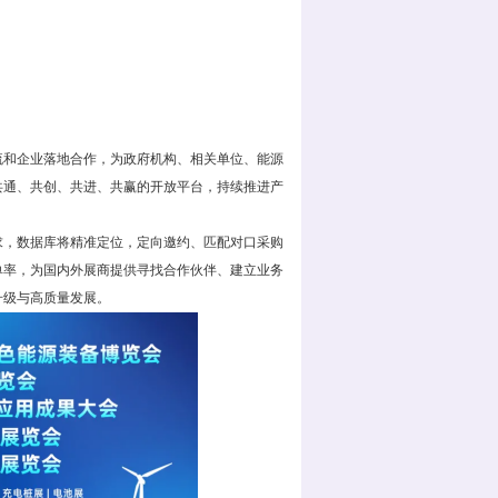
和企业落地合作，为政府机构、相关单位、能源
共通、共创、共进、共赢的开放平台，持续推进产
，数据库将精准定位，定向邀约、匹配对口采购
单率，为国内外展商提供寻找合作伙伴、建立业务
升级与高质量发展。