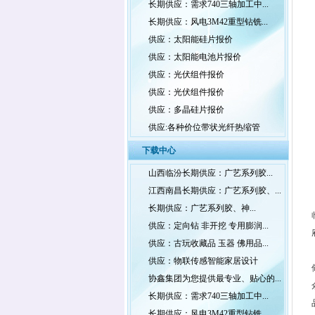
长期供应：需求740三轴加工中...
长期供应：风电3M42重型钻铣...
供应：太阳能硅片报价
供应：太阳能电池片报价
供应：光伏组件报价
供应：光伏组件报价
供应：多晶硅片报价
供应:各种价位带状光纤热缩管
下载中心
山西临汾长期供应：广艺系列胶...
江西南昌长期供应：广艺系列胶、...
长期供应：广艺系列胶、神...
供应：定向钻 非开挖 专用膨润...
供应：古玩收藏品 玉器 佛用品...
供应：物联传感智能家居设计
协鑫集团为您提供最专业、贴心的...
长期供应：需求740三轴加工中...
长期供应：风电3M42重型钻铣...