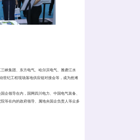
三峡集团、东方电气、哈尔滨电气、雅砻江水
联动世纪工程现场落地供应链对接会等，成为抢滩
国企领导在内，国网四川电力、中国电气装备、
究院等在内的政府领导、属地央国企负责人等众多