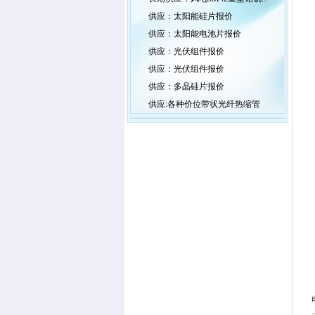
供应：太阳能硅片报价
供应：太阳能电池片报价
供应：光伏组件报价
供应：光伏组件报价
供应：多晶硅片报价
供应:各种价位带状光纤热缩管