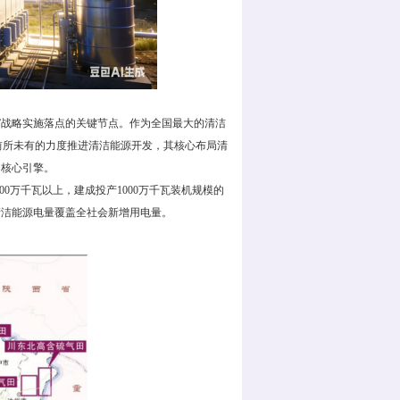
”战略实施落点的关键节点。作为全国最大的清洁
前所未有的力度推进清洁能源开发，其核心布局清
的核心引擎。
00万千瓦以上，建成投产1000万千瓦装机规模的
清洁能源电量覆盖全社会新增用电量。