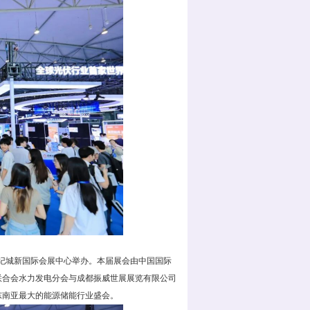
世纪城新国际会展中心举办。本届展会由中国国际
联合会水力发电分会与成都振威世展展览有限公司
东南亚最大的能源储能行业盛会。