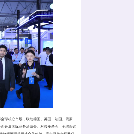
全球核心市场，联动德国、英国、法国、俄罗
全面开展国际商务洽谈会、对接座谈会、全球采购