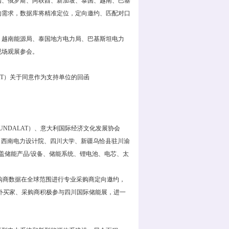
国、俄罗斯、阿联酋、新加坡、泰国、越南、巴基
的需求，数据库将精准定位，定向邀约、匹配对口
越南能源局、泰国地方电力局、巴基斯坦电力
现场观展参会。
AT）关于同意作为支持单位的回函
NDALAT）、意⼤利国际经济⽂化发展协会
动、西南电力设计院、四川大学、新疆乌恰县驻川渝
盖储能产品/设备、储能系统、锂电池、电芯、太
采购商数据在全球范围进行专业采购商定向邀约，
外买家、采购商积极参与四川国际储能展，进一
。