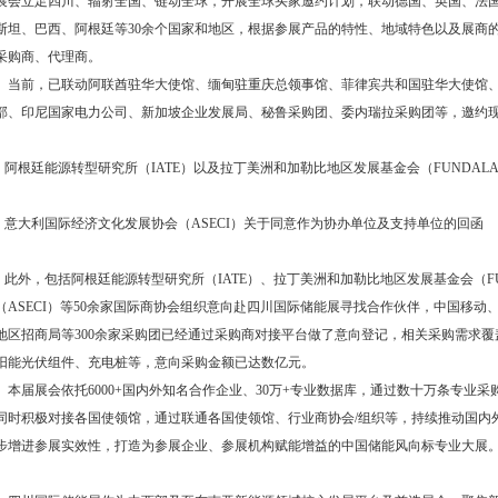
展会立足四川、辐射全国、链动全球，开展全球买家邀约计划，联动德国、英国、法
斯坦、巴西、阿根廷等30余个国家和地区，根据参展产品的特性、地域特色以及展商
采购商、代理商。
当前，已联动阿联酋驻华大使馆、缅甸驻重庆总领事馆、菲律宾共和国驻华大使馆、
部、印尼国家电力公司、新加坡企业发展局、秘鲁采购团、委内瑞拉采购团等，邀约
阿根廷能源转型研究所（IATE）以及拉丁美洲和加勒比地区发展基金会（FUNDAL
意⼤利国际经济⽂化发展协会（ASECI）关于同意作为协办单位及支持单位的回函
此外，包括阿根廷能源转型研究所（IATE）、拉丁美洲和加勒比地区发展基金会（FU
（ASECI）等50余家国际商协会组织意向赴四川国际储能展寻找合作伙伴，中国移
地区招商局等300余家采购团已经通过采购商对接平台做了意向登记，相关采购需求覆
阳能光伏组件、充电桩等，意向采购金额已达数亿元。
本届展会依托6000+国内外知名合作企业、30万+专业数据库，通过数十万条专业
同时积极对接各国使领馆，通过联通各国使领馆、行业商协会/组织等，持续推动国内
步增进参展实效性，打造为参展企业、参展机构赋能增益的中国储能风向标专业大展