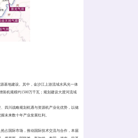
能源基地建设。其中，金沙江上游流域水风光一体
装机规模约1500万千瓦；规划建设大渡河流域
、四川战略规划机遇与资源机产业化优势，以储
把握未来数十年产业发展红利。
及抢占国际市场，推动国际技术交流与合作，本届