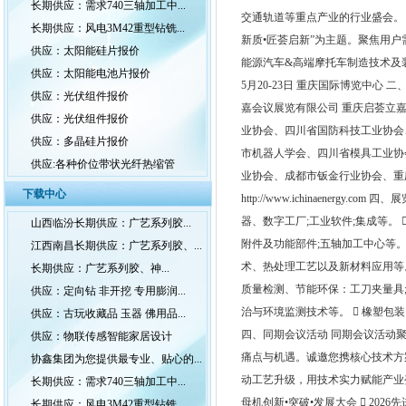
长期供应：需求740三轴加工中...
交通轨道等重点产业的行业盛会。 2
长期供应：风电3M42重型钻铣...
新质•匠荟启新”为主题。聚焦用户
供应：太阳能硅片报价
能源汽车&高端摩托车制造技术及装
供应：太阳能电池片报价
5月20-23日 重庆国际博览中心 
供应：光伏组件报价
嘉会议展览有限公司 重庆启荟立
供应：光伏组件报价
业协会、四川省国防科技工业协会
供应：多晶硅片报价
市机器人学会、四川省模具工业协
供应:各种价位带状光纤热缩管
业协会、成都市钣金行业协会、重庆
下载中心
http://www.ichinaen
器、数字工厂;工业软件;集成等。
山西临汾长期供应：广艺系列胶...
附件及功能部件;五轴加工中心等
江西南昌长期供应：广艺系列胶、...
术、热处理工艺以及新材料应用等。
长期供应：广艺系列胶、神...
质量检测、节能环保：工刀夹量具
供应：定向钻 非开挖 专用膨润...
治与环境监测技术等。  橡塑
供应：古玩收藏品 玉器 佛用品...
四、同期会议活动 同期会议活动
供应：物联传感智能家居设计
痛点与机遇。诚邀您携核心技术方
协鑫集团为您提供最专业、贴心的...
动工艺升级，用技术实力赋能产业变革。
长期供应：需求740三轴加工中...
母机创新•突破•发展大会  202
长期供应：风电3M42重型钻铣...