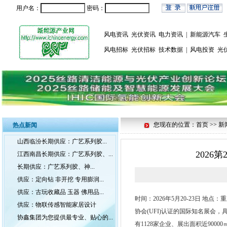
用户名：
密码：
风电资讯
光伏资讯
电力资讯
|
新能源汽车
风电招标
光伏招标
技术数据
|
风电投资
光
您现在的位置：首页 >> 新
热点新闻
山西临汾长期供应：广艺系列胶...
202
江西南昌长期供应：广艺系列胶、...
长期供应：广艺系列胶、神...
供应：定向钻 非开挖 专用膨润...
供应：古玩收藏品 玉器 佛用品...
时间：2026年5月20-23日 地点：
供应：物联传感智能家居设计
协会(UFI)认证的国际知名展会
协鑫集团为您提供最专业、贴心的...
有1128家企业、展出面积近90