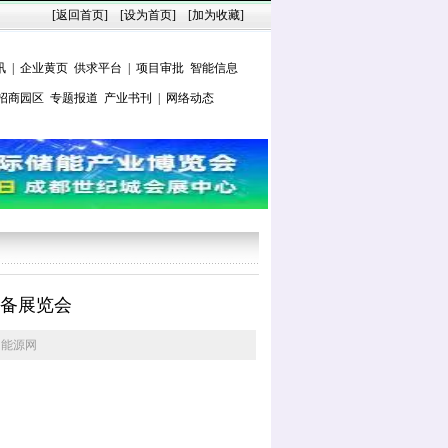
[返回首页]
[
设为首页
] [
加为收藏
]
讯
|
企业黄页
供求平台
|
项目审批
智能信息
招商园区
专题报道
产业书刊
|
网络动态
装备展览会
国能源网