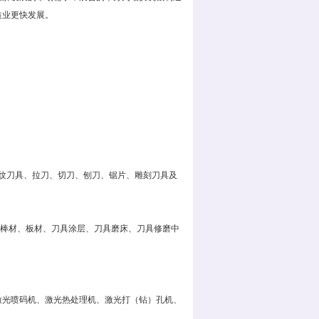
造业更快发展。
螺纹刀具、拉刀、切刀、刨刀、锯片、雕刻刀具及
、棒材、板材、刀具涂层、刀具磨床、刀具修磨中
激光喷码机、激光热处理机、激光打（钻）孔机、