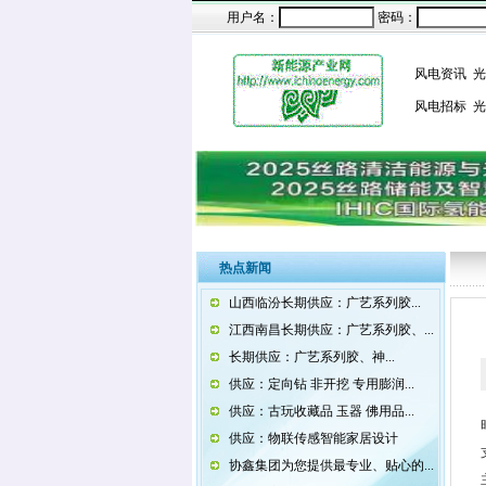
用户名：
密码：
风电资讯
光
风电招标
光
热点新闻
山西临汾长期供应：广艺系列胶...
江西南昌长期供应：广艺系列胶、...
长期供应：广艺系列胶、神...
供应：定向钻 非开挖 专用膨润...
供应：古玩收藏品 玉器 佛用品...
供应：物联传感智能家居设计
协鑫集团为您提供最专业、贴心的...